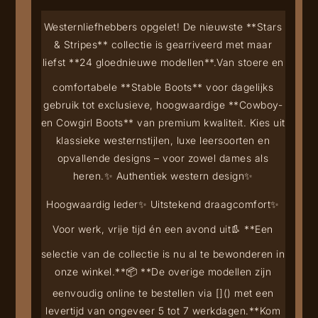
Westernliefhebbers opgelet! De nieuwste **Stars
& Stripes** collectie is gearriveerd met maar
liefst **24 gloednieuwe modellen**.
Van stoere en
comfortabele **Stable Boots** voor dagelijks
gebruik tot exclusieve, hoogwaardige **Cowboy-
en Cowgirl Boots** van premium kwaliteit. Kies uit
klassieke westernstijlen, luxe leersoorten en
opvallende designs – voor zowel dames als
heren.
✨ Authentiek western design
✨
Hoogwaardig leder
✨ Uitstekend draagcomfort
✨
Voor werk, vrije tijd én een avond uit
👢 **Een
selectie van de collectie is nu al te bewonderen in
onze winkel.**
📦 **De overige modellen zijn
eenvoudig online te bestellen via [
](
) met een
levertijd van ongeveer 5 tot 7 werkdagen.**
Kom