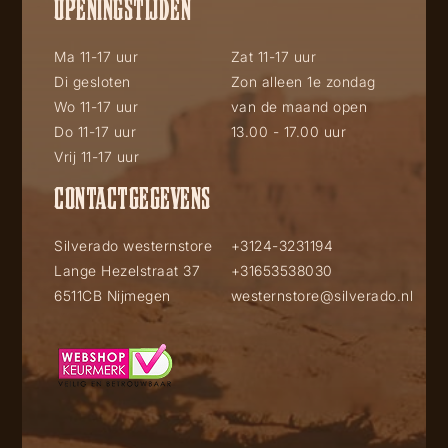
OPENINGSTIJDEN
Ma 11-17 uur
Zat 11-17 uur
Di gesloten
Zon alleen 1e zondag
Wo 11-17 uur
van de maand open
Do 11-17 uur
13.00 - 17.00 uur
Vrij 11-17 uur
CONTACTGEGEVENS
Silverado westernstore
+3124-3231194
Lange Hezelstraat 37
+31653538030
6511CB Nijmegen
westernstore@silverado.nl