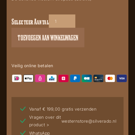
Selecteer Aantal
Bolo
Tie
TOEVOEGEN AAN WINKELWAGEN
BT-
55
aantal
Veilig online betalen
Vanaf € 199,00 gratis verzenden
Vragen over dit
westernstore@silverado.nl
product >
WhatsApp