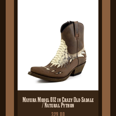
Mayura Model 012 in Crazy Old Sadale
/ Natural Python
329,00