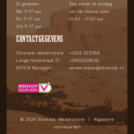
Di gesloten
Zon alleen 1e zondag
Wo 11-17 uur
van de maand open
Do 11-17 uur
13.00 - 17.00 uur
Vrij 11-17 uur
CONTACTGEGEVENS
Silverado westernstore
+3124-3231194
Lange Hezelstraat 37
+31653538030
6511CB Nijmegen
westernstore@silverado.nl
© 2026 Silverado Westernstore
|
Algemene
voorwaarden