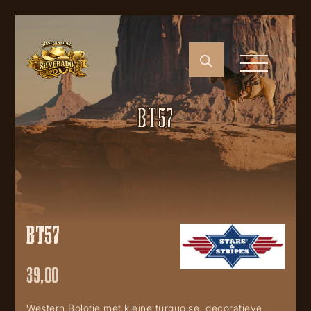
BT57
BT57
39,00
Western Bolotie met kleine turquoise, decoratieve