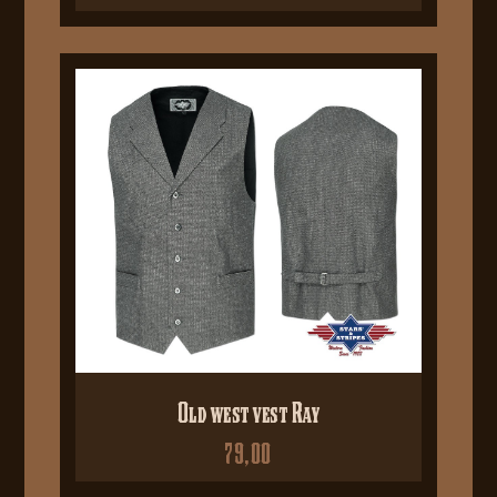
Old west vest Ray
79,00