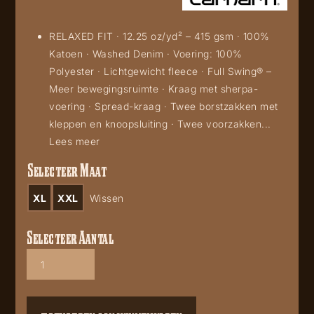
RELAXED FIT · 12.25 oz/yd² – 415 gsm · 100%
Katoen · Washed Denim · Voering: 100%
Polyester · Lichtgewicht fleece · Full Swing® –
Meer bewegingsruimte · Kraag met sherpa-
voering · Spread-kraag · Twee borstzakken met
kleppen en knoopsluiting · Twee voorzakken...
Lees meer
Selecteer Maat
XL
XXL
Wissen
Selecteer Aantal
Carhartt
Denim
jacket
aantal