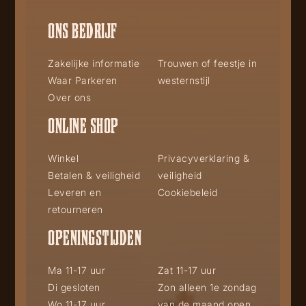
ONS BEDRIJF
Zakelijke informatie
Trouwen of feestje in
Waar Parkeren
westernstijl
Over ons
ONLINE SHOP
Winkel
Privacyverklaring &
Betalen & veiligheid
veiligheid
Leveren en
Cookiebeleid
retourneren
OPENINGSTIJDEN
Ma 11-17 uur
Zat 11-17 uur
Di gesloten
Zon alleen 1e zondag
Wo 11-17 uur
van de maand open