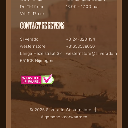
Do 11-17 uur
13.00 - 17.00 uur
Vrij 11-17 uur
CONTACTGEGEVENS
Silverado
+3124-3231194
westernstore
+31653538030
Lange Hezelstraat 37
westernstore@silverado.nl
6511CB Nijmegen
© 2026 Silverado Westernstore
|
Algemene voorwaarden