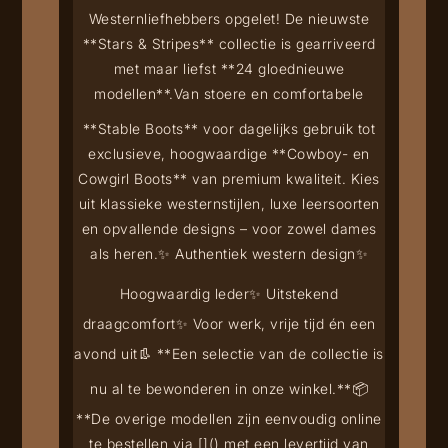
Westernliefhebbers opgelet! De nieuwste
**Stars & Stripes** collectie is gearriveerd
met maar liefst **24 gloednieuwe
modellen**.
Van stoere en comfortabele
**Stable Boots** voor dagelijks gebruik tot
exclusieve, hoogwaardige **Cowboy- en
Cowgirl Boots** van premium kwaliteit. Kies
uit klassieke westernstijlen, luxe leersoorten
en opvallende designs – voor zowel dames
als heren.
✨ Authentiek western design
✨
Hoogwaardig leder
✨ Uitstekend
draagcomfort
✨ Voor werk, vrije tijd én een
avond uit
👢 **Een selectie van de collectie is
nu al te bewonderen in onze winkel.**
📦
**De overige modellen zijn eenvoudig online
te bestellen via [
](
) met een levertijd van