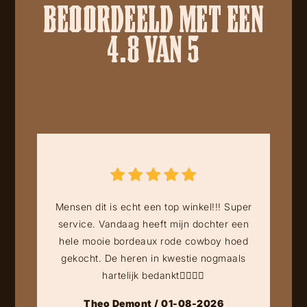
BEOORDEELD MET EEN
4.8 VAN 5
Mensen dit is echt een top winkel!!! Super
service. Vandaag heeft mijn dochter een
hele mooie bordeaux rode cowboy hoed
gekocht. De heren in kwestie nogmaals
hartelijk bedankt👍🏻👍🏻
Theo Demont / 01-08-2026