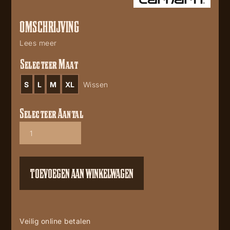
OMSCHRIJVING
Lees meer
Selecteer Maat
S
L
M
XL
Wissen
Selecteer Aantal
Carhartt
Flanel
working
shirt
Red
TOEVOEGEN AAN WINKELWAGEN
aantal
Veilig online betalen