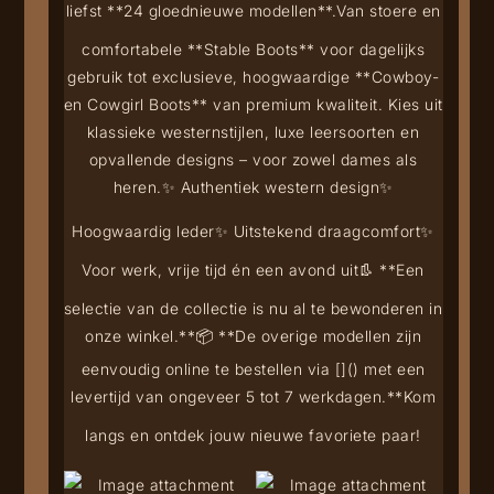
liefst **24 gloednieuwe modellen**.
Van stoere en
comfortabele **Stable Boots** voor dagelijks
gebruik tot exclusieve, hoogwaardige **Cowboy-
en Cowgirl Boots** van premium kwaliteit. Kies uit
klassieke westernstijlen, luxe leersoorten en
opvallende designs – voor zowel dames als
heren.
✨ Authentiek western design
✨
Hoogwaardig leder
✨ Uitstekend draagcomfort
✨
Voor werk, vrije tijd én een avond uit
👢 **Een
selectie van de collectie is nu al te bewonderen in
onze winkel.**
📦 **De overige modellen zijn
eenvoudig online te bestellen via [
](
) met een
levertijd van ongeveer 5 tot 7 werkdagen.**
Kom
langs en ontdek jouw nieuwe favoriete paar!