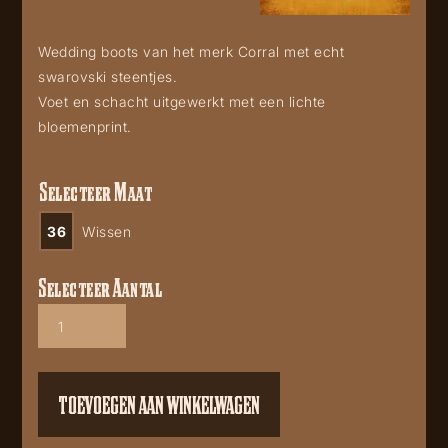
Wedding boots van het merk Corral met echt
swarovski steentjes.
Voet en schacht uitgewerkt met een lichte
bloemenprint.
Selecteer Maat
36
Wissen
Selecteer Aantal
Corral
G3202
aantal
TOEVOEGEN AAN WINKELWAGEN