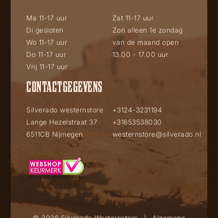
Ma 11-17 uur
Zat 11-17 uur
Di gesloten
Zon alleen 1e zondag
Wo 11-17 uur
van de maand open
Do 11-17 uur
13.00 - 17.00 uur
Vrij 11-17 uur
CONTACTGEGEVENS
Silverado westernstore
+3124-3231194
Lange Hezelstraat 37
+31653538030
6511CB Nijmegen
westernstore@silverado.nl
© 2026 Silverado Westernstore
|
Algemene