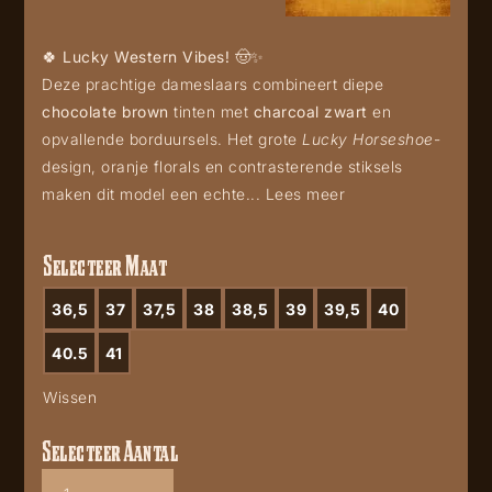
🍀
Lucky Western Vibes!
🤠✨
Deze prachtige dameslaars combineert diepe
chocolate brown
tinten met
charcoal zwart
en
opvallende borduursels. Het grote
Lucky Horseshoe
-
design, oranje florals en contrasterende stiksels
maken dit model een echte...
Lees meer
Selecteer Maat
36,5
37
37,5
38
38,5
39
39,5
40
40.5
41
Wissen
Selecteer Aantal
Corral
A4862