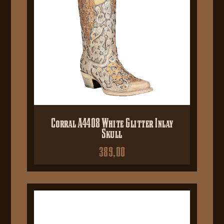
Corral A4408 White Glitter Inlay
Skull
389,00