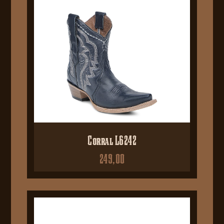
Corral L6242
249,00