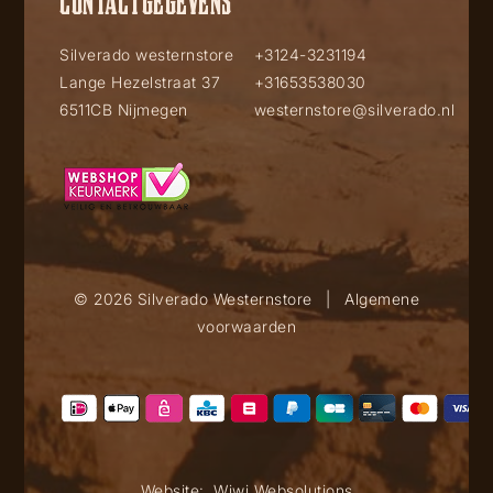
CONTACTGEGEVENS
Silverado westernstore
+3124-3231194
Lange Hezelstraat 37
+31653538030
6511CB Nijmegen
westernstore@silverado.nl
© 2026 Silverado Westernstore
|
Algemene
voorwaarden
Website:
Wiwi Websolutions