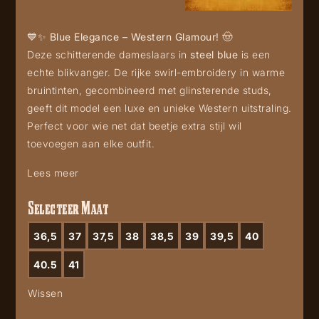
💙✨
Blue Elegance – Western Glamour!
🤠
Deze schitterende dameslaars in
steel blue
is een
echte blikvanger. De rijke swirl-embroidery in warme
bruintinten, gecombineerd met glinsterende studs,
geeft dit model een luxe en unieke Western uitstraling.
Perfect voor wie net dat beetje extra stijl wil
toevoegen aan elke outfit.
Lees meer
Selecteer Maat
36,5
37
37,5
38
38,5
39
39,5
40
40.5
41
Wissen