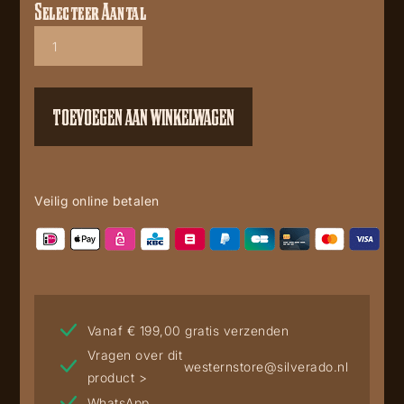
Selecteer Aantal
Corral
C4124
aantal
TOEVOEGEN AAN WINKELWAGEN
Veilig online betalen
Vanaf € 199,00 gratis verzenden
Vragen over dit
westernstore@silverado.nl
product >
WhatsApp