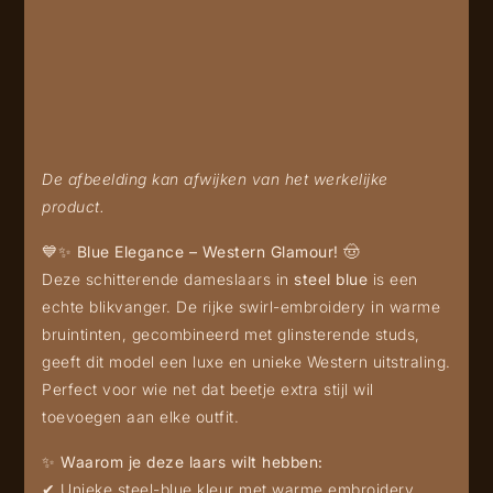
De afbeelding kan afwijken van het werkelijke
product.
💙✨
Blue Elegance – Western Glamour!
🤠
Deze schitterende dameslaars in
steel blue
is een
echte blikvanger. De rijke swirl-embroidery in warme
bruintinten, gecombineerd met glinsterende studs,
geeft dit model een luxe en unieke Western uitstraling.
Perfect voor wie net dat beetje extra stijl wil
toevoegen aan elke outfit.
✨
Waarom je deze laars wilt hebben:
✔ Unieke steel-blue kleur met warme embroidery