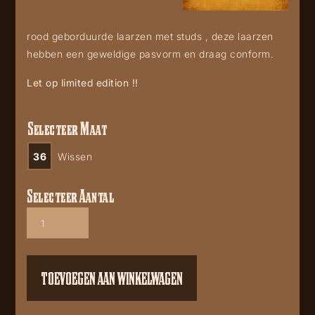
rood geborduurde laarzen met studs , deze laarzen
hebben een geweldige pasvorm en draag conform.
Let op limited edition !!
Selecteer Maat
36
Wissen
Selecteer Aantal
Corral
L6117
Red
Embroidery
aantal
TOEVOEGEN AAN WINKELWAGEN