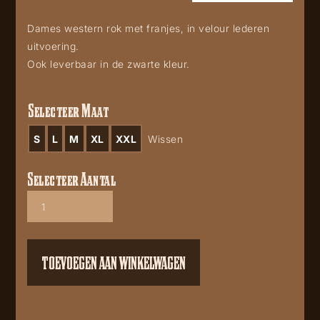
Dames western rok met franjes, in velour lederen
uitvoering.
Ook leverbaar in de zwarte kleur.
Selecteer Maat
S
L
M
XL
XXL
Wissen
Selecteer Aantal
Dames
western
rok
Pencil
Cognac
TOEVOEGEN AAN WINKELWAGEN
aantal