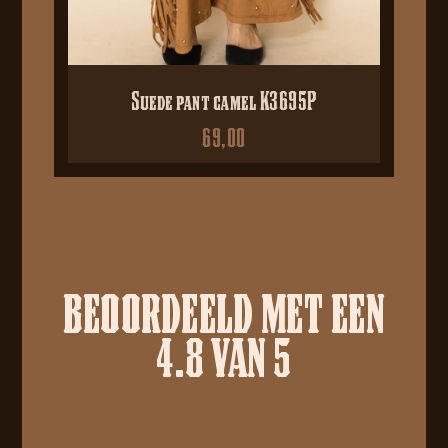
Suede pant camel K3695P
69,00
BEOORDEELD MET EEN
4.8 VAN 5