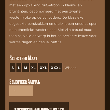
met een opvallend ruitpatroon in blauw- en
bruintinten, gecombineerd met een zwarte
westernyoke op de schouders. De klassieke
opgestikte borstzakken en drukknopen onderstrepen
de authentieke westernlook. Met zijn casual maar
toch stijlvolle ontwerp is het de perfecte keuze voor
warme dagen en casual outfits.
Selecteer Maat
S
L
M
XL
XXL
XXXL
Wissen
Selecteer Aantal
Evan
aantal