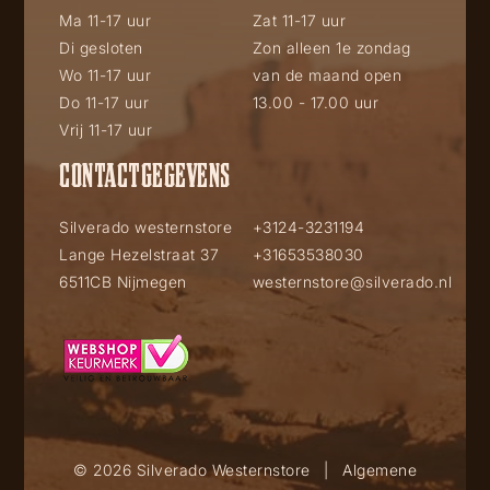
Ma 11-17 uur
Zat 11-17 uur
Di gesloten
Zon alleen 1e zondag
Wo 11-17 uur
van de maand open
Do 11-17 uur
13.00 - 17.00 uur
Vrij 11-17 uur
CONTACTGEGEVENS
Silverado westernstore
+3124-3231194
Lange Hezelstraat 37
+31653538030
6511CB Nijmegen
westernstore@silverado.nl
© 2026 Silverado Westernstore
|
Algemene