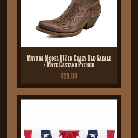
Mayura Model 012 in Crazy Old Sadale
/ Mate Castano Python
329,00