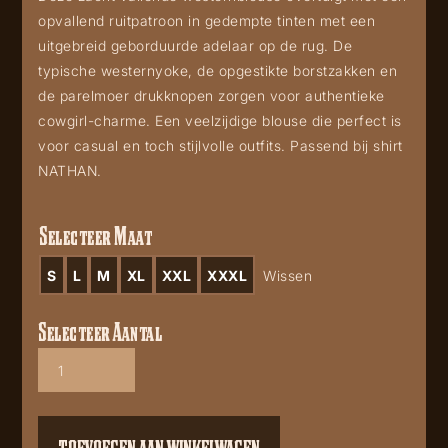
opvallend ruitpatroon in gedempte tinten met een
uitgebreid geborduurde adelaar op de rug. De
typische westernyoke, de opgestikte borstzakken en
de parelmoer drukknopen zorgen voor authentieke
cowgirl-charme. Een veelzijdige blouse die perfect is
voor casual en toch stijlvolle outfits. Passend bij shirt
NATHAN.
Selecteer Maat
S
L
M
XL
XXL
XXXL
Wissen
Selecteer Aantal
Harper
aantal