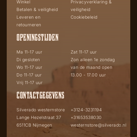
Winkel
Privacyverklaring &
Betalen & veiligheid
veiligheid
Leveren en
Cookiebeleid
retourneren
OPENINGSTIJDEN
Ma 11-17 uur
Zat 11-17 uur
Di gesloten
Zon alleen 1e zondag
Wo 11-17 uur
van de maand open
Do 11-17 uur
13.00 - 17.00 uur
Vrij 11-17 uur
CONTACTGEGEVENS
Silverado westernstore
+3124-3231194
Lange Hezelstraat 37
+31653538030
6511CB Nijmegen
westernstore@silverado.nl