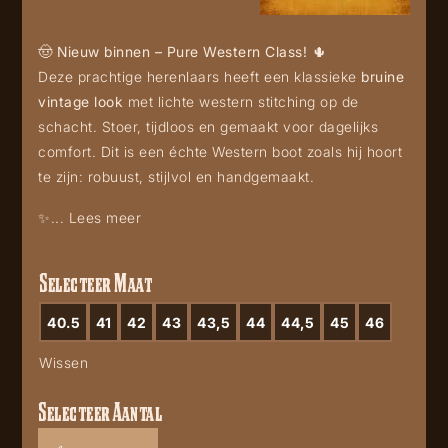
🤠
Nieuw binnen – Pure Western Class!
🌵
Deze prachtige herenlaars heeft een klassieke
bruine
vintage look
met lichte western stitching op de
schacht. Stoer, tijdloos en gemaakt voor dagelijks
comfort. Dit is een échte Western boot zoals hij hoort
te zijn: robuust, stijlvol en handgemaakt.
✨...
Lees meer
Selecteer Maat
40.5
41
42
43
43,5
44
44,5
45
46
Wissen
Selecteer Aantal
L6297
aantal