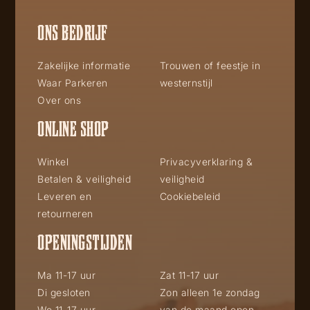
ONS BEDRIJF
Zakelijke informatie
Trouwen of feestje in
Waar Parkeren
westernstijl
Over ons
ONLINE SHOP
Winkel
Privacyverklaring &
Betalen & veiligheid
veiligheid
Leveren en
Cookiebeleid
retourneren
OPENINGSTIJDEN
Ma 11-17 uur
Zat 11-17 uur
Di gesloten
Zon alleen 1e zondag
Wo 11-17 uur
van de maand open