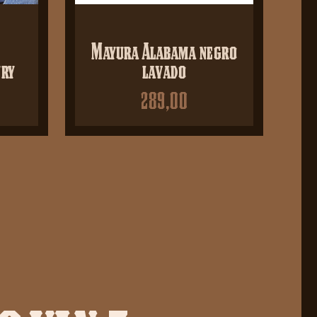
Mayura Alabama negro
ry
lavado
289,00