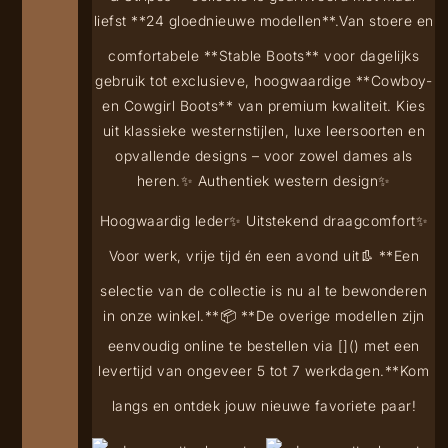
liefst **24 gloednieuwe modellen**.
Van stoere en
comfortabele **Stable Boots** voor dagelijks
gebruik tot exclusieve, hoogwaardige **Cowboy-
en Cowgirl Boots** van premium kwaliteit. Kies
uit klassieke westernstijlen, luxe leersoorten en
opvallende designs – voor zowel dames als
heren.
✨ Authentiek western design
✨
Hoogwaardig leder
✨ Uitstekend draagcomfort
✨
Voor werk, vrije tijd én een avond uit
👢 **Een
selectie van de collectie is nu al te bewonderen
in onze winkel.**
📦 **De overige modellen zijn
eenvoudig online te bestellen via [
](
) met een
levertijd van ongeveer 5 tot 7 werkdagen.**
Kom
langs en ontdek jouw nieuwe favoriete paar!