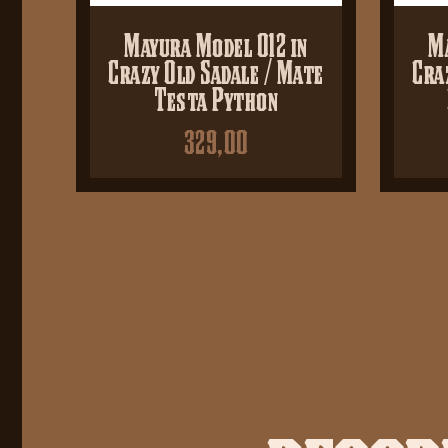
Mayura Model 012 in
Ma
Crazy Old Sadale / Mate
Cra
Testa Python
329,00