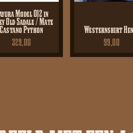
yura Model 012 in
zy Old Sadale / Mate
Castano Python
Westernshirt Hen
329,00
99,00