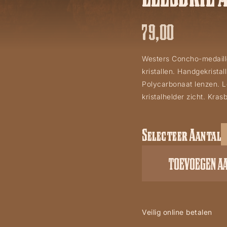
79,00
Westers Concho-medaillo
kristallen. Handgekristal
Polycarbonaat lenzen. L
kristalhelder zicht. Kra
Selecteer Aantal
Ladies
western
TOEVOEGEN A
leesbril
AAA2626
aantal
Veilig online betalen