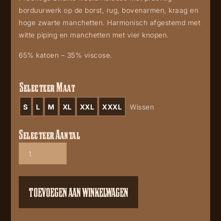
borduurwerk op de borst, rug, bovenarmen, kraag en
hoge zwarte manchetten. Harmonisch afgestemd met
witte piping en manchetten met vier knopen.
65% katoen – 35% viscose.
Selecteer Maat
S
L
M
XL
XXL
XXXL
Wissen
Selecteer Aantal
Lilith
aantal
TOEVOEGEN AAN WINKELWAGEN