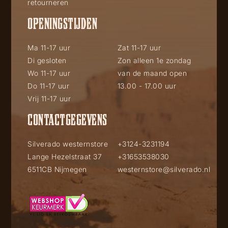
retourneren
OPENINGSTIJDEN
Ma 11-17 uur
Zat 11-17 uur
Di gesloten
Zon alleen 1e zondag
Wo 11-17 uur
van de maand open
Do 11-17 uur
13.00 - 17.00 uur
Vrij 11-17 uur
CONTACTGEGEVENS
Silverado westernstore
+3124-3231194
Lange Hezelstraat 37
+31653538030
6511CB Nijmegen
westernstore@silverado.nl