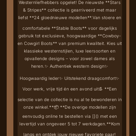
Westernliefhebbers opgelet! De nieuwste **Stars
& Stripes** collectie is gearriveerd met maar
liefst **24 gloednieuwe modellen**.
Van stoere en
comfortabele **Stable Boots** voor dagelijks
gebruik tot exclusieve, hoogwaardige **Cowboy-
en Cowgirl Boots** van premium kwaliteit. Kies uit
klassieke westernstijlen, luxe leersoorten en
opvallende designs – voor zowel dames als
heren.
✨ Authentiek western design
✨
Hoogwaardig leder
✨ Uitstekend draagcomfort
✨
Voor werk, vrije tijd én een avond uit
👢 **Een
selectie van de collectie is nu al te bewonderen in
onze winkel.**
📦 **De overige modellen zijn
eenvoudig online te bestellen via [
](
) met een
levertijd van ongeveer 5 tot 7 werkdagen.**
Kom
langs en ontdek jouw nieuwe favoriete paar!