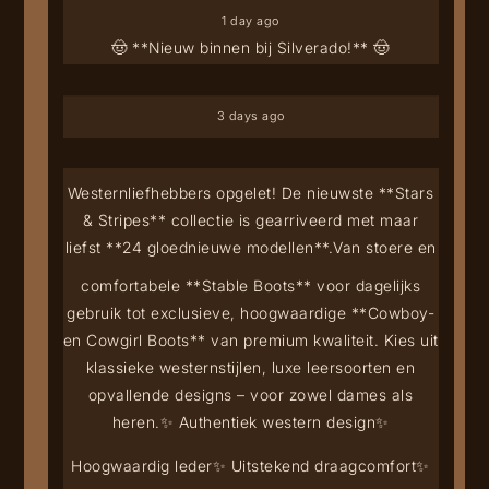
1 day ago
🤠 **Nieuw binnen bij Silverado!** 🤠
3 days ago
Westernliefhebbers opgelet! De nieuwste **Stars
& Stripes** collectie is gearriveerd met maar
liefst **24 gloednieuwe modellen**.
Van stoere en
comfortabele **Stable Boots** voor dagelijks
gebruik tot exclusieve, hoogwaardige **Cowboy-
en Cowgirl Boots** van premium kwaliteit. Kies uit
klassieke westernstijlen, luxe leersoorten en
opvallende designs – voor zowel dames als
heren.
✨ Authentiek western design
✨
Hoogwaardig leder
✨ Uitstekend draagcomfort
✨