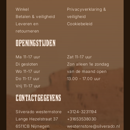
Winkel
Privacyverklaring &
Betalen & veiligheid
veiligheid
Leveren en
Cookiebeleid
retourneren
OPENINGSTIJDEN
Ma 11-17 uur
Zat 11-17 uur
Di gesloten
Zon alleen 1e zondag
Wo 11-17 uur
van de maand open
Do 11-17 uur
13.00 - 17.00 uur
Vrij 11-17 uur
CONTACTGEGEVENS
Silverado westernstore
+3124-3231194
Lange Hezelstraat 37
+31653538030
6511CB Nijmegen
westernstore@silverado.nl