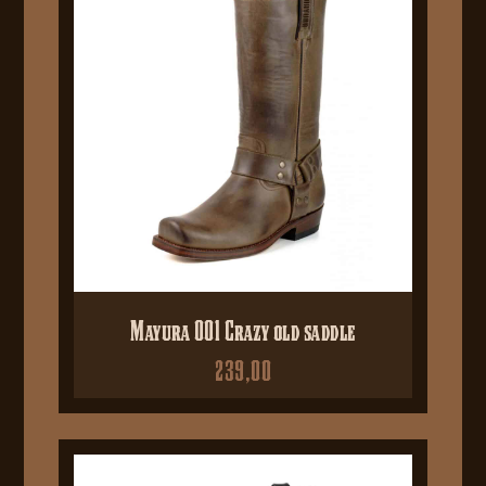
Mayura 001 Crazy old saddle
239,00