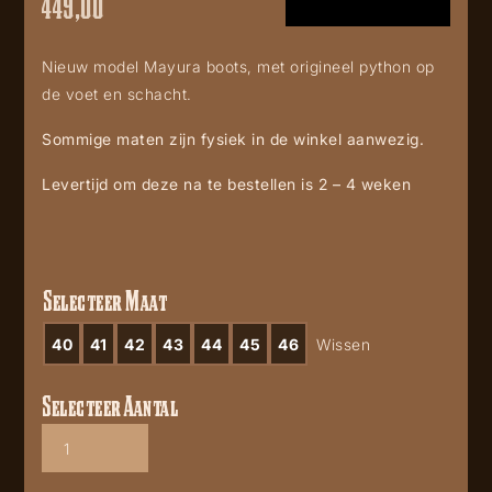
449,00
Nieuw model Mayura boots, met origineel python op
de voet en schacht.
Sommige maten zijn fysiek in de winkel aanwezig.
Levertijd om deze na te bestellen is 2 – 4 weken
Selecteer Maat
40
41
42
43
44
45
46
Wissen
Selecteer Aantal
Mayura
2567-
crazy-
old-