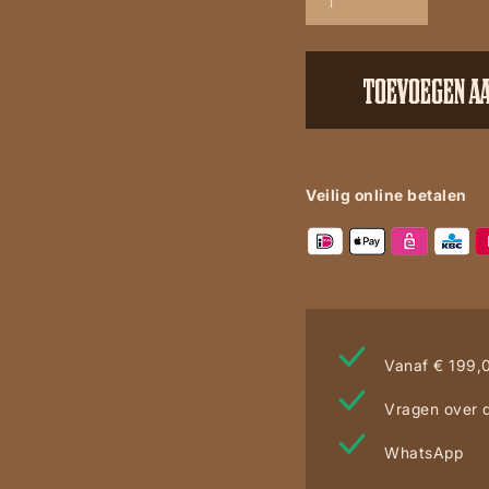
1935
C
Mex
TOEVOEGEN A
crazy
old
negro
/
Veilig online betalen
Rojo
aantal
Vanaf € 199,0
Vragen over d
WhatsApp