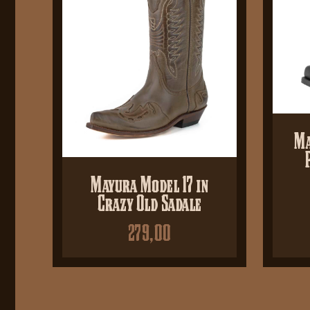
Ma
Mayura Model 17 in
Crazy Old Sadale
279,00