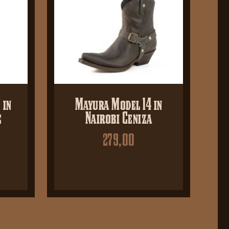
 in
Mayura Model 14 in
e
Nairobi Ceniza
279,00