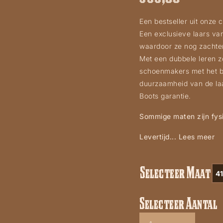
Een bestseller uit onze 
Een exclusieve laars van
waardoor ze nog zachter
Met een dubbele leren 
schoenmakers met het 
duurzaamheid van de laa
Boots garantie.
Sommige maten zijn fysi
Levertijd...
Lees meer
Selecteer Maat
41
Selecteer Aantal
Mayura
model