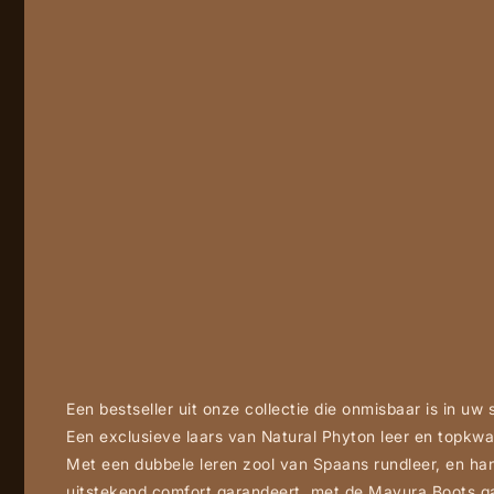
Een bestseller uit onze collectie die onmisbaar is in uw
Een exclusieve laars van Natural Phyton leer en topkwal
Met een dubbele leren zool van Spaans rundleer, en
uitstekend comfort garandeert, met de Mayura Boots ga