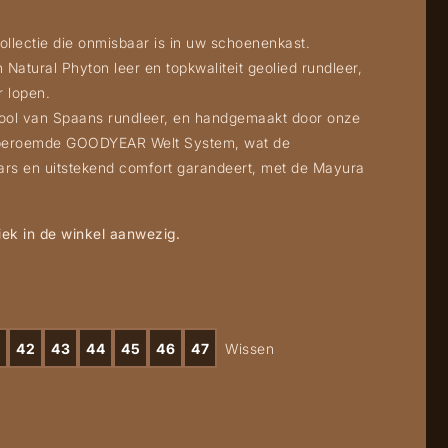
collectie die onmisbaar is in uw schoenenkast.
 Natural Phyton leer en topkwaliteit geolied rundleer,
 lopen.
zool van Spaans rundleer, en handgemaakt door onze
beroemde GOODYEAR Welt System, wat de
rs en uitstekend comfort garandeert, met de Mayura
ek in de winkel aanwezig.
42
43
44
45
46
47
Wissen