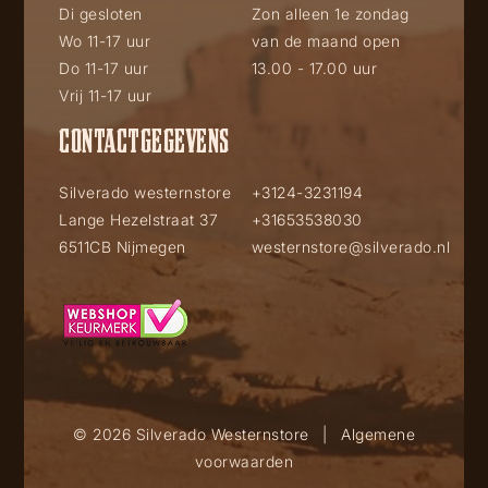
Di gesloten
Zon alleen 1e zondag
Wo 11-17 uur
van de maand open
Do 11-17 uur
13.00 - 17.00 uur
Vrij 11-17 uur
CONTACTGEGEVENS
Silverado westernstore
+3124-3231194
Lange Hezelstraat 37
+31653538030
6511CB Nijmegen
westernstore@silverado.nl
© 2026 Silverado Westernstore
|
Algemene
voorwaarden