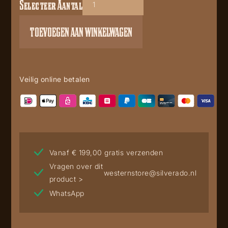
Selecteer Aantal
Mayura
stb
TOEVOEGEN AAN WINKELWAGEN
taupe
017
aantal
Veilig online betalen
Vanaf € 199,00 gratis verzenden
Vragen over dit
westernstore@silverado.nl
product >
WhatsApp