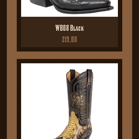
WB08 Black
219,00