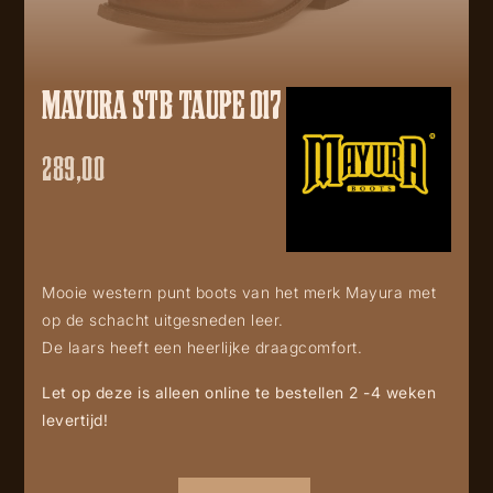
MAYURA STB TAUPE 017
289,00
Mooie western punt boots van het merk Mayura met
op de schacht uitgesneden leer.
De laars heeft een heerlijke draagcomfort.
Let op deze is alleen online te bestellen 2 -4 weken
levertijd!