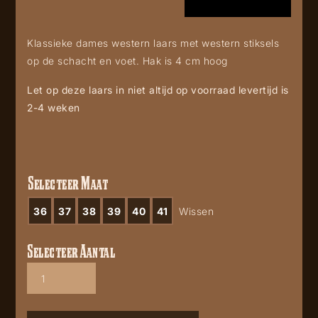
Klassieke dames western laars met western stiksels
op de schacht en voet. Hak is 4 cm hoog
Let op deze laars in niet altijd op voorraad levertijd is
2-4 weken
Selecteer Maat
36
37
38
39
40
41
Wissen
Selecteer Aantal
Mayura
wings
2666
beige