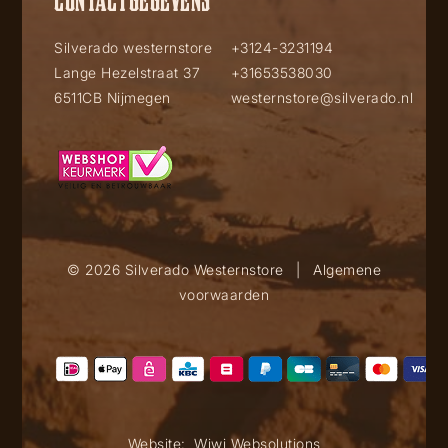
Silverado westernstore
+3124-3231194
Lange Hezelstraat 37
+31653538030
6511CB Nijmegen
westernstore@silverado.nl
© 2026 Silverado Westernstore
|
Algemene
voorwaarden
Website:
Wiwi Websolutions