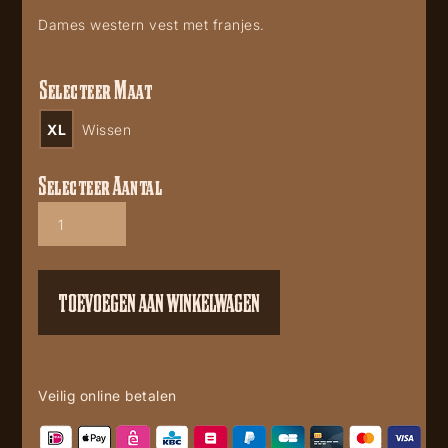
Dames western vest met franjes.
Selecteer Maat
XL
Wissen
Selecteer Aantal
Rodeo
robe
cardigan
vest
aantal
TOEVOEGEN AAN WINKELWAGEN
Veilig online betalen