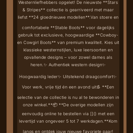
Westernliefhebbers opgelet! De nieuwste **Stars
& Stripes** collectie is gearriveerd met maar
liefst **24 gloednieuwe modellen**.
Van stoere en
comfortabele **Stable Boots** voor dagelijks
gebruik tot exclusieve, hoogwaardige **Cowboy-
en Cowgirl Boots** van premium kwaliteit. Kies uit
klassieke westernstijlen, luxe leersoorten en
opvallende designs – voor zowel dames als
heren.
✨ Authentiek western design
✨
Hoogwaardig leder
✨ Uitstekend draagcomfort
✨
Voor werk, vrije tijd én een avond uit
👢 **Een
selectie van de collectie is nu al te bewonderen in
onze winkel.**
📦 **De overige modellen zijn
eenvoudig online te bestellen via [
](
) met een
levertijd van ongeveer 5 tot 7 werkdagen.**
Kom
langs en ontdek jouw nieuwe favoriete paar!