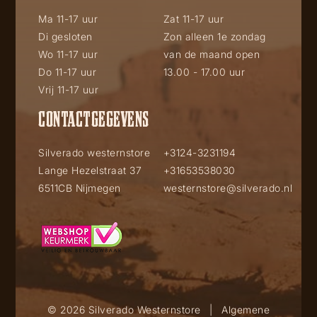
Ma 11-17 uur
Zat 11-17 uur
Di gesloten
Zon alleen 1e zondag
Wo 11-17 uur
van de maand open
Do 11-17 uur
13.00 - 17.00 uur
Vrij 11-17 uur
CONTACTGEGEVENS
Silverado westernstore
+3124-3231194
Lange Hezelstraat 37
+31653538030
6511CB Nijmegen
westernstore@silverado.nl
© 2026 Silverado Westernstore
|
Algemene