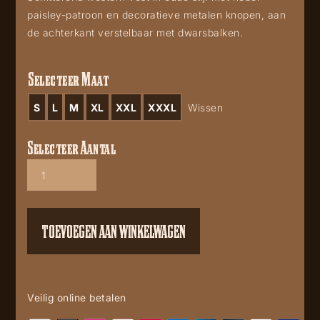
paisley-patroon en decoratieve metalen knopen, aan
de achterkant verstelbaar met dwarsbalken.
Selecteer Maat
S
L
M
XL
XXL
XXXL
Wissen
Selecteer Aantal
Straight
Flush
aantal
TOEVOEGEN AAN WINKELWAGEN
Veilig online betalen