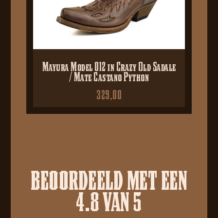
Mayura Model 012 in Crazy Old Sadale
/ Mate Castano Python
329,00
BEOORDEELD MET EEN
4.8 VAN 5