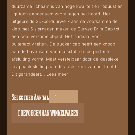
duurzame lichaam is van hoge kwaliteit en robuust en
ligt toch aangenaam zacht tegen het hoofd. Het
uitgebreide 3D-borduurwerk aan de voorkant en de
klep met 6 siernaden maken de Curved Brim Cap tot
een cool verzamelobject. Het is ideaal voor
buitenactiviteiten. De trucker cap heeft een knoop
aan de bovenkant van mutsstof, die de perfecte
afsluiting vormt. Maat verstelbaar door de klassieke
snapback sluiting aan de achterkant van het hoofd.
Dit garandeert...
Lees meer
Selecteer Aantal
TC
Buffalo
TOEVOEGEN AAN WINKELWAGEN
Turqoise
aantal