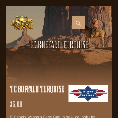
TC BUFFALO TURQOISE
TC BUFFALO TURQOISE
35,00
5-Panels Western Base Cap in suÃ¨de look Het