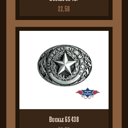
22,50
Buckle GS 438