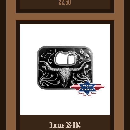
22,50
Buckle GS-504