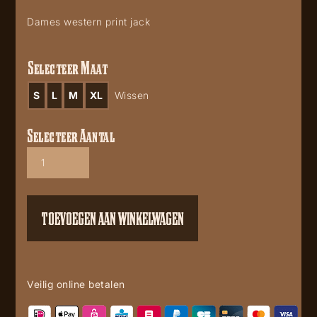
Dames western print jack
Selecteer Maat
S
L
M
XL
Wissen
Selecteer Aantal
Western
jacket
296
Bucking
Horse
TOEVOEGEN AAN WINKELWAGEN
aantal
Veilig online betalen