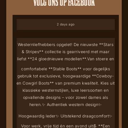
VOLG ONS OP FACEBOOK
2 days ago
Westernliefhebbers opgelet! De nieuwste **Stars
& Stripes** collectie is gearriveerd met maar
liefst **24 gloednieuwe modellen**.
Van stoere en
comfortabele **Stable Boots** voor dagelijks
gebruik tot exclusieve, hoogwaardige **Cowboy-
en Cowgirl Boots** van premium kwaliteit. Kies uit
klassieke westernstijlen, luxe leersoorten en
opvallende designs – voor zowel dames als
heren.
✨ Authentiek western design
✨
Hoogwaardig leder
✨ Uitstekend draagcomfort
✨
Voor werk, vrije tijd én een avond uit
👢 **Een