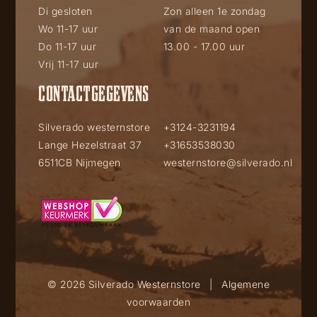
Di gesloten
Zon alleen 1e zondag
Wo 11-17 uur
van de maand open
Do 11-17 uur
13.00 - 17.00 uur
Vrij 11-17 uur
CONTACTGEGEVENS
Silverado westernstore
+3124-3231194
Lange Hezelstraat 37
+31653538030
6511CB Nijmegen
westernstore@silverado.nl
© 2026 Silverado Westernstore
|
Algemene
voorwaarden