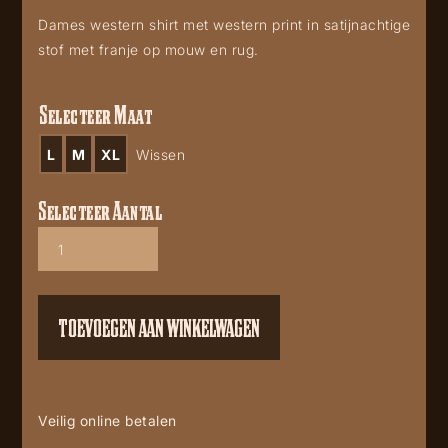
Dames western shirt met western print in satijnachtige
stof met franje op mouw en rug.
Selecteer Maat
L
M
XL
Wissen
Selecteer Aantal
Western
Satin
snap
shirt
892
TOEVOEGEN AAN WINKELWAGEN
aantal
Veilig online betalen