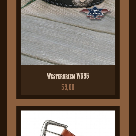
Westernriem WG96
59,00