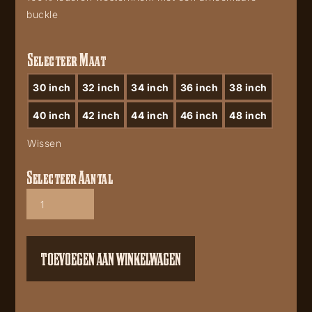
buckle
Selecteer Maat
30 inch
32 inch
34 inch
36 inch
38 inch
40 inch
42 inch
44 inch
46 inch
48 inch
Wissen
Selecteer Aantal
Westernriem
WG98
aantal
TOEVOEGEN AAN WINKELWAGEN