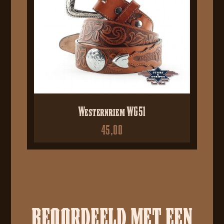
Westernriem WG51
45,00
BEOORDEELD MET EEN