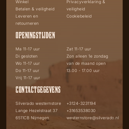
Winkel
Privacyverklaring &
Betalen & veiligheid
veiligheid
Leveren en
Cookiebeleid
retourneren
OPENINGSTIJDEN
Ma 11-17 uur
Zat 11-17 uur
Di gesloten
Zon alleen 1e zondag
Wo 11-17 uur
van de maand open
Do 11-17 uur
13.00 - 17.00 uur
Vrij 11-17 uur
CONTACTGEGEVENS
Silverado westernstore
+3124-3231194
Lange Hezelstraat 37
+31653538030
6511CB Nijmegen
westernstore@silverado.nl