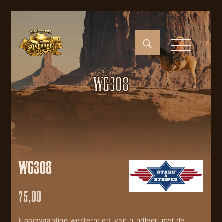
WG308
WG308
75,00
Hoogwaardige westernriem van rundleer, met de