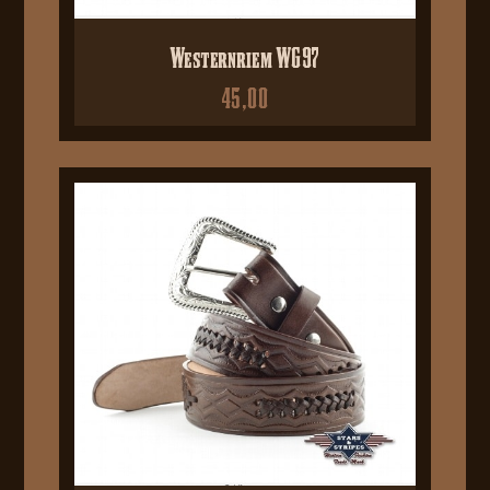
Westernriem WG97
45,00