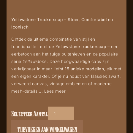
Yellowstone Truckerscap – Stoer, Comfortabel en
Iconisch
Ontdek de ultieme combinatie van stijl en
functionaliteit met de
Yellowstone truckerscap
– een
eerbetoon aan het ruige buitenleven en de populaire
serie
Yellowstone
. Deze hoogwaardige caps zijn
verkrijgbaar in maar liefst
15 unieke modellen
, elk met
een eigen karakter. Of je nu houdt van klassiek zwart,
verweerd canvas, vintage emblemen of moderne
mesh-details:...
Lees meer
Selecteer Aantal
Yellowstone
05
TOEVOEGEN AAN WINKELWAGEN
truckers