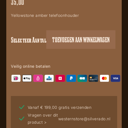
35,00
Yellowstone amber telefoonhouder
Selecteer Aantal
TOEVOEGEN AAN WINKELWAGEN
Yellowstone
Amber
telefoon
houder
Veilig online betalen
13610
aantal
Vanaf € 199,00 gratis verzenden
Vragen over dit
westernstore@silverado.nl
product >