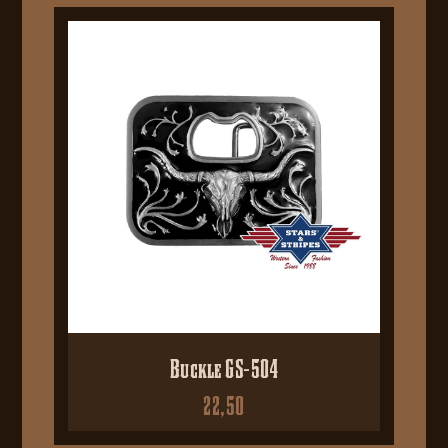
Buckle GS-504
22,50