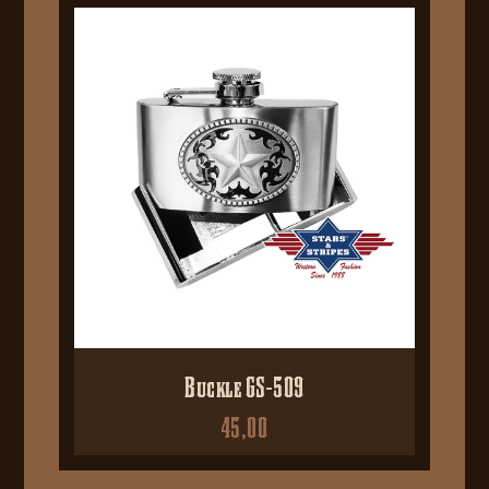
Buckle GS-509
45,00