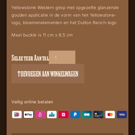
Yellowstone Western gesp met opgezette glanzende
gouden applicatie in de vorm van het Yellowstone-
logo, bloemenelementen en het Dutton Ranch-logo
Maat buckle is 11 cm x 8,5 cm
Selecteer Aantal
Yellowstone
Buckle
TOEVOEGEN AAN WINKELWAGEN
GS-
611
aantal
Veilig online betalen