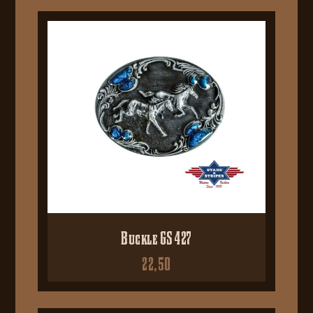
Buckle GS 427
22,50