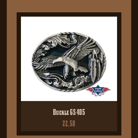
Buckle GS 405
22,50