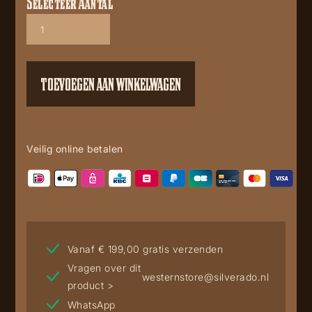
Selecteer Aantal
Yellowstone
t
shirt
For
Revenge
TOEVOEGEN AAN WINKELWAGEN
black
aantal
Veilig online betalen
Vanaf € 199,00 gratis verzenden
Vragen over dit
westernstore@silverado.nl
product >
WhatsApp