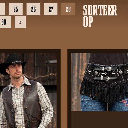
SORTEER
…
25
26
27
28
OP
30
»