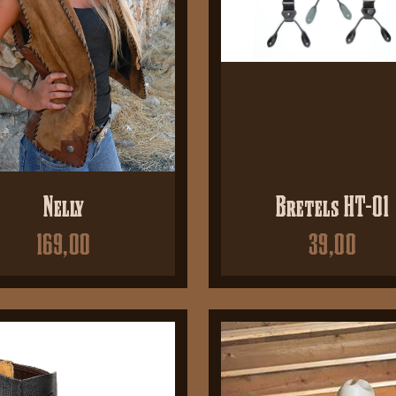
Nelly
Bretels HT-01
169,00
39,00