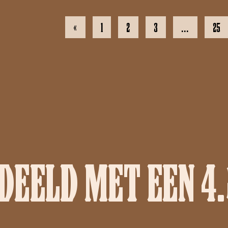
«
1
2
3
…
25
EELD MET EEN 4.