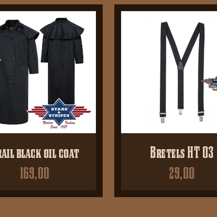
ail black oil coat
Bretels HT 03
169,00
29,00