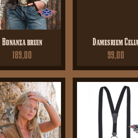
Bonanza bruin
Damesriem Celi
189,00
99,00