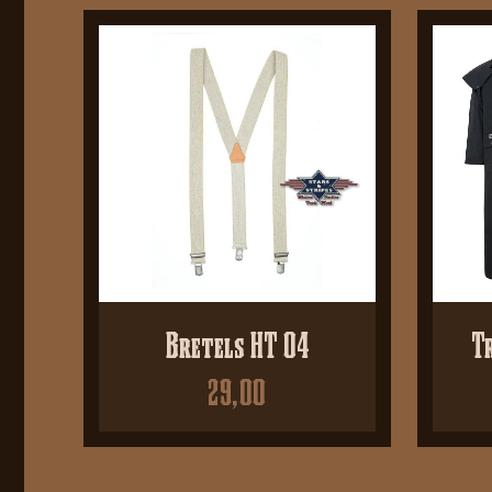
Bretels HT 04
Tr
29,00