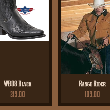
WB08 Black
Range Rider
219,00
109,00