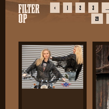
FILTER
«
1
2
3
OP
29