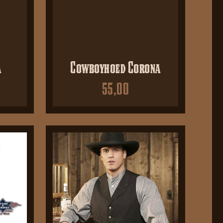
a
Cowboyhoed Corona
55,00