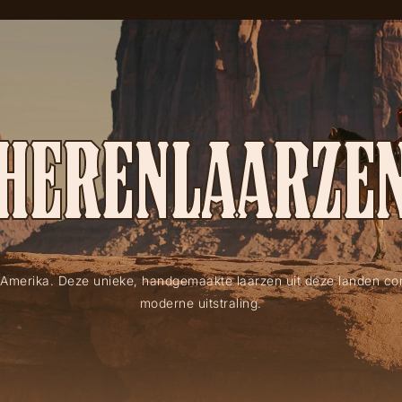
HERENLAARZE
Amerika. Deze unieke, handgemaakte laarzen uit deze landen c
moderne uitstraling.