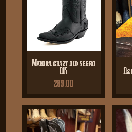
Mayura crazy old negro
017
Os
289,00