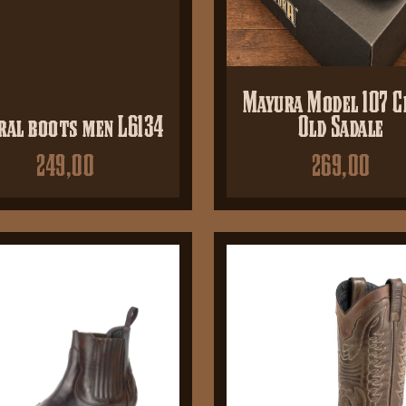
Mayura Model 107 C
ral boots men L6134
Old Sadale
249,00
269,00