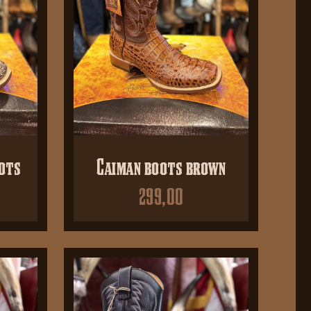
ots
Caiman boots brown
299,00