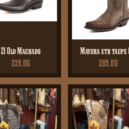
21 Old Machado
Mayura stb taupe 
239,00
289,00