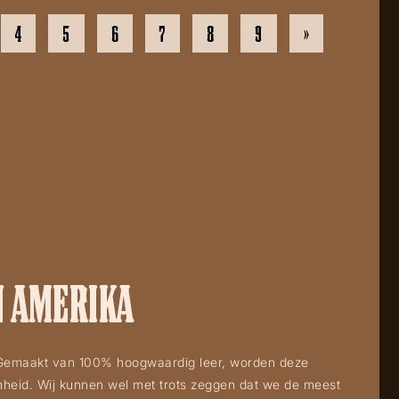
4
5
6
7
8
9
»
N AMERIKA
. Gemaakt van 100% hoogwaardig leer, worden deze
mheid. Wij kunnen wel met trots zeggen dat we de meest