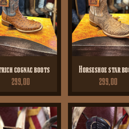
trich cognac boots
Horseshoe star bo
299,00
299,00