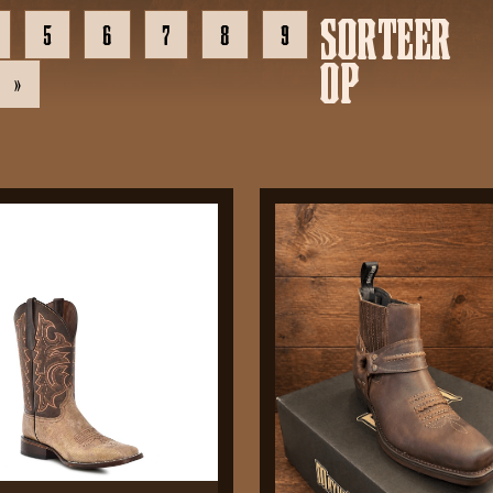
SORTEER
5
6
7
8
9
OP
»