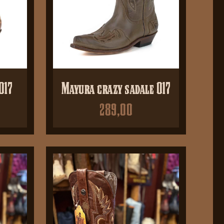
017
Mayura crazy sadale 017
289,00