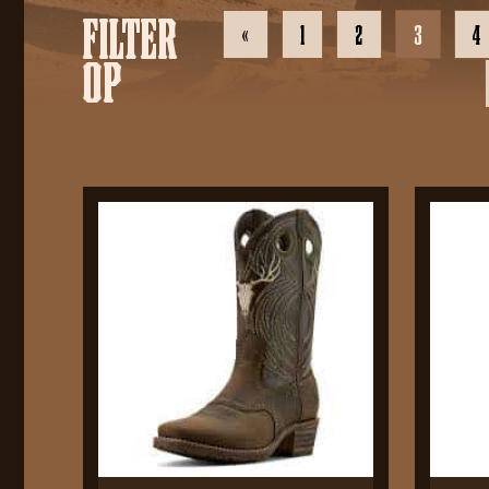
FILTER
«
1
2
3
4
OP