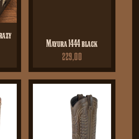
razy
Mayura 1444 black
229,00