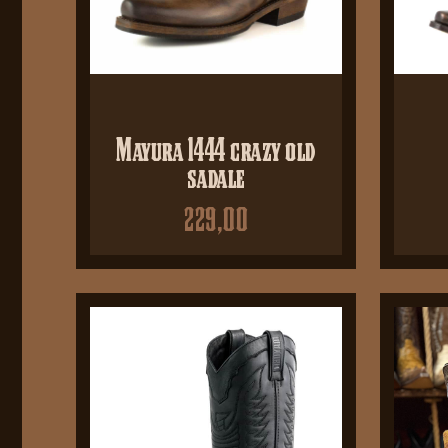
Mayura 1444 crazy old
sadale
229,00