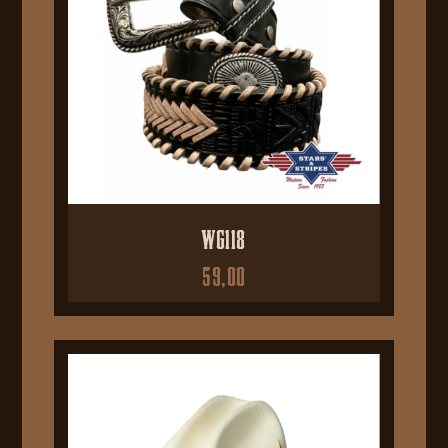
WG118
59,00