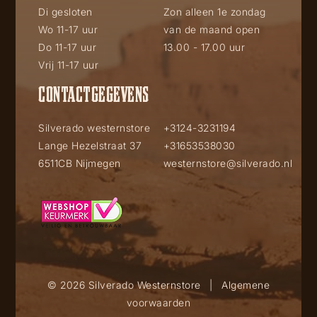
Di gesloten
Zon alleen 1e zondag
Wo 11-17 uur
van de maand open
Do 11-17 uur
13.00 - 17.00 uur
Vrij 11-17 uur
CONTACTGEGEVENS
Silverado westernstore
+3124-3231194
Lange Hezelstraat 37
+31653538030
6511CB Nijmegen
westernstore@silverado.nl
© 2026 Silverado Westernstore
|
Algemene
voorwaarden