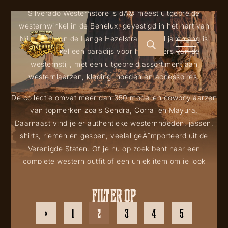
Silverado Westernstore is dÃ© meest uitgebreide
westernwinkel in de Benelux, gevestigd in het hart van
Nijmegen aan de Lange Hezelstraat 37. Al jarenlang is
deze winkel een paradijs voor liefhebbers van de
westernstijl, met een uitgebreid assortiment aan
westernlaarzen, kleding, hoeden en accessoires.
De collectie omvat meer dan 350 modellen cowboylaarzen
van topmerken zoals Sendra, Corral en Mayura.
Daarnaast vind je er authentieke westernhoeden, jassen,
shirts, riemen en gespen, veelal geÃ¯mporteerd uit de
Verenigde Staten. Of je nu op zoek bent naar een
complete western outfit of een uniek item om je look
compleet te maken, Silverado heeft het allemaal.
FILTER OP
Voor westernliefhebbers in Nederland en daarbuiten is
Silverado Westernstore dÃ© plek om de echte cowboy- en
«
1
2
3
4
5
cowgirlstijl te beleven!