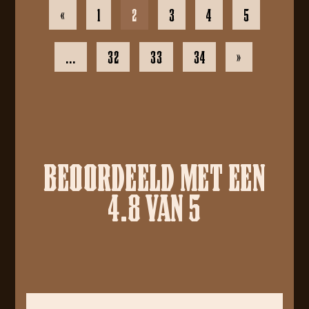
«
1
2
3
4
5
…
32
33
34
»
BEOORDEELD MET EEN
4.8 VAN 5