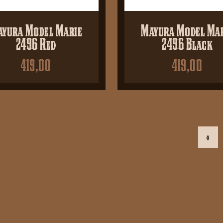
yura Model Marie
Mayura Model Ma
2496 Red
2496 Black
419,00
419,00
«