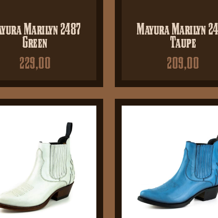
yura Marilyn 2487
Mayura Marilyn 2
Green
Taupe
229,00
209,00