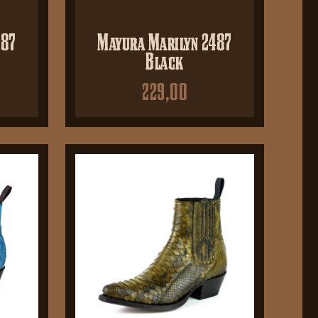
487
Mayura Marilyn 2487
Black
229,00