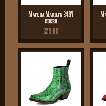
Mayura Marilyn 2487
Ma
cuero
229,00