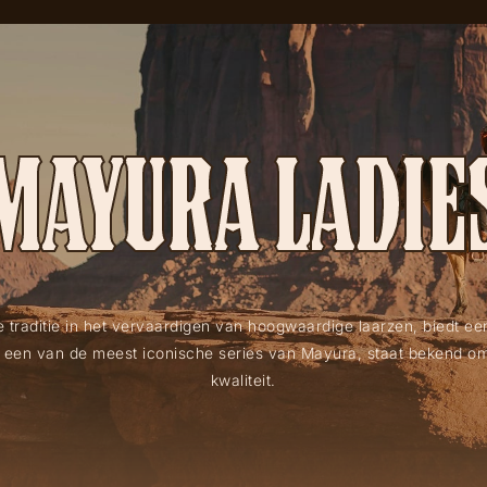
MAYURA LADIE
 traditie in het vervaardigen van hoogwaardige laarzen, biedt e
, een van de meest iconische series van Mayura, staat bekend om 
kwaliteit.