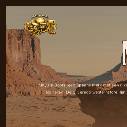
Mayura Boots, een Spaans merk met een rijke
als heren. De Silverado westernstore lijn