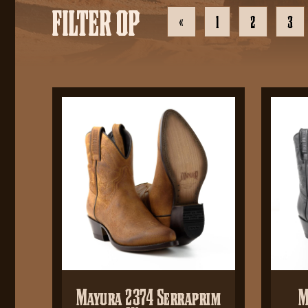
FILTER OP
«
1
2
3
Mayura 2374 Serraprim
M