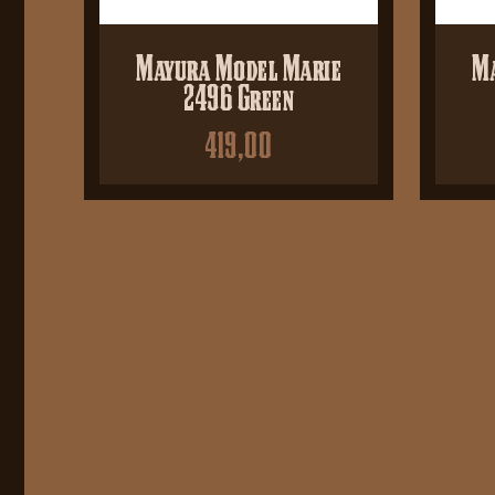
Mayura Model Marie
Ma
2496 Green
419,00