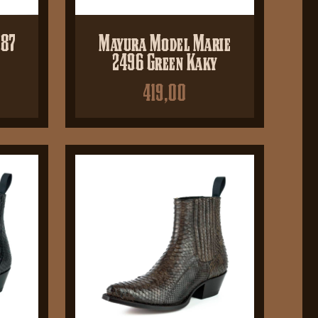
487
Mayura Model Marie
2496 Green Kaky
419,00