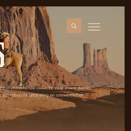
S
en indrukwekkende collectie voor zowel dames
zijn robuuste uitstraling en onovertroffen