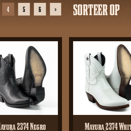
SORTEER OP
4
5
6
»
ayura 2374 Negro
Mayura 2374 Whi