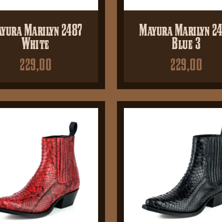
yura Marilyn 2487
Mayura Marilyn 2
White
Blue 3
229,00
229,00