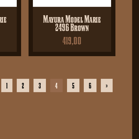
rie
Mayura Model Marie
2496 Brown
419,00
1
2
3
4
5
6
»