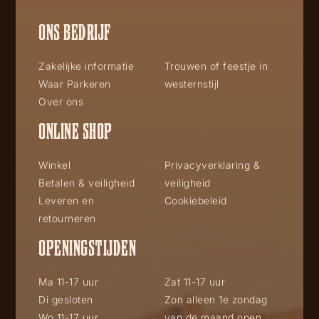
ONS BEDRIJF
Zakelijke informatie
Trouwen of feestje in
Waar Parkeren
westernstijl
Over ons
ONLINE SHOP
Winkel
Privacyverklaring &
Betalen & veiligheid
veiligheid
Leveren en
Cookiebeleid
retourneren
OPENINGSTIJDEN
Ma 11-17 uur
Zat 11-17 uur
Di gesloten
Zon alleen 1e zondag
Wo 11-17 uur
van de maand open