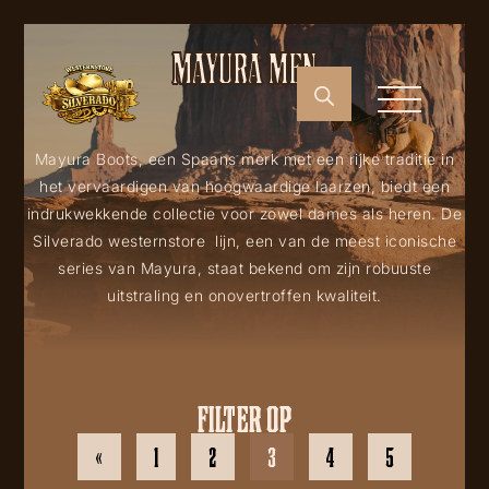
MAYURA MEN
Mayura Boots, een Spaans merk met een rijke traditie in
het vervaardigen van hoogwaardige laarzen, biedt een
indrukwekkende collectie voor zowel dames als heren. De
Silverado westernstore lijn, een van de meest iconische
series van Mayura, staat bekend om zijn robuuste
uitstraling en onovertroffen kwaliteit.
FILTER OP
«
1
2
3
4
5