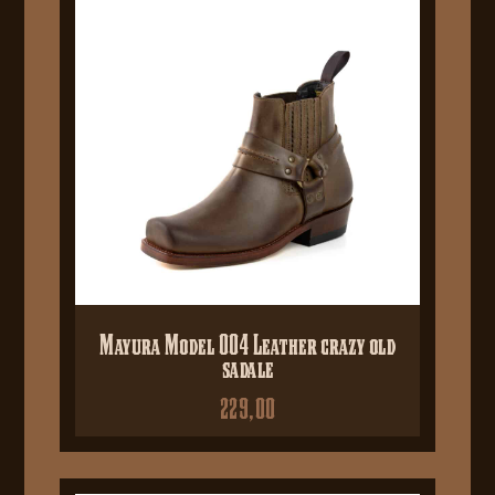
Mayura Model 004 Leather crazy old
sadale
229,00