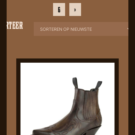
6
»
SORTEER
OP