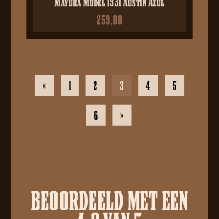
Mayura Model 1931 Austin Azul
259,00
«
1
2
3
4
5
6
»
BEOORDEELD MET EEN