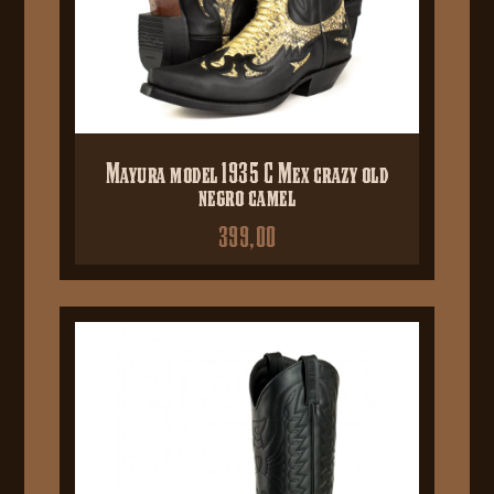
Mayura model 1935 C Mex crazy old
negro camel
399,00