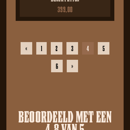
399,00
«
1
2
3
4
5
6
»
BEOORDEELD MET EEN
4.8 VAN 5