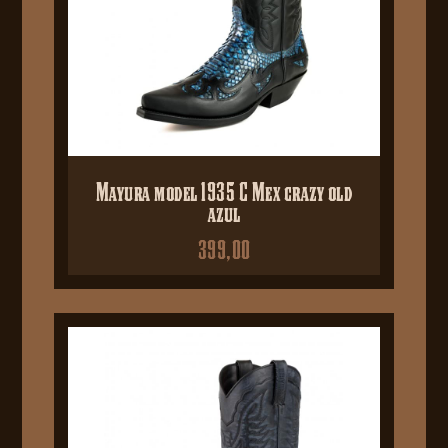
Mayura model 1935 C Mex crazy old
azul
399,00