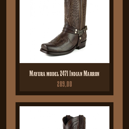
Mayura model 2471 Indian Marron
289,00