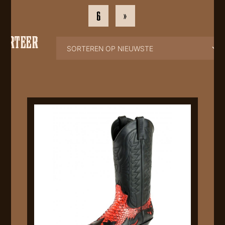
6
»
SORTEER
OP