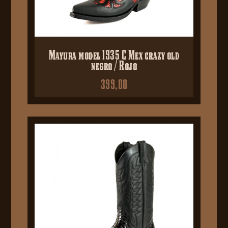
Mayura model 1935 C Mex crazy old
negro / Rojo
399,00