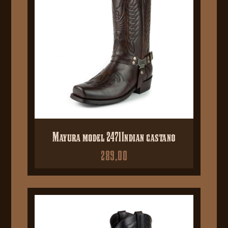
Mayura model 2471Indian castano
289,00