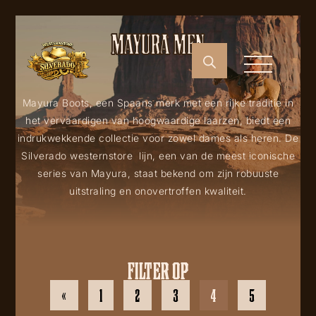
MAYURA MEN
Mayura Boots, een Spaans merk met een rijke traditie in
het vervaardigen van hoogwaardige laarzen, biedt een
indrukwekkende collectie voor zowel dames als heren. De
Silverado westernstore lijn, een van de meest iconische
series van Mayura, staat bekend om zijn robuuste
uitstraling en onovertroffen kwaliteit.
FILTER OP
«
1
2
3
4
5