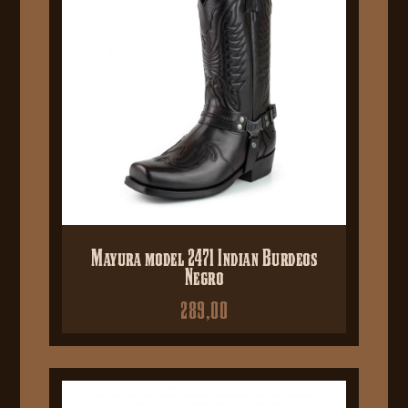
Mayura model 2471 Indian Burdeos
Negro
289,00