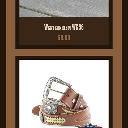
Westernriem WG96
59,00