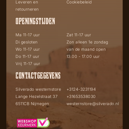
Leveren en
Cookiebeleid
retourneren
OPENINGSTIJDEN
Ma 11-17 uur
Zat 11-17 uur
Di gesloten
Zon alleen 1e zondag
Wo 11-17 uur
van de maand open
Do 11-17 uur
13.00 - 17.00 uur
Vrij 11-17 uur
CONTACTGEGEVENS
Silverado westernstore
+3124-3231194
Lange Hezelstraat 37
+31653538030
6511CB Nijmegen
westernstore@silverado.nl