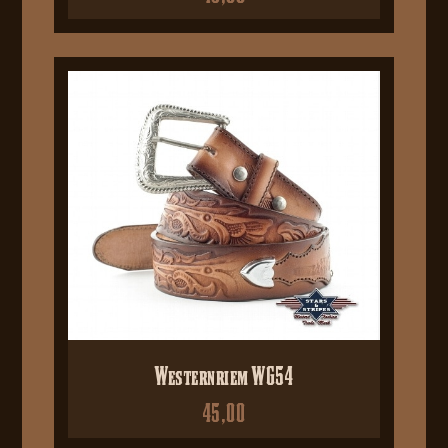
Westernriem WG54
45,00