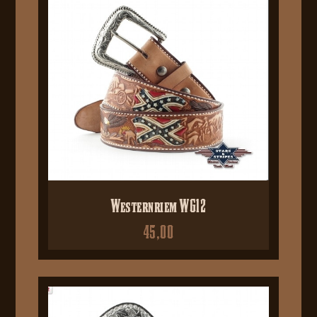
Westernriem WG12
45,00