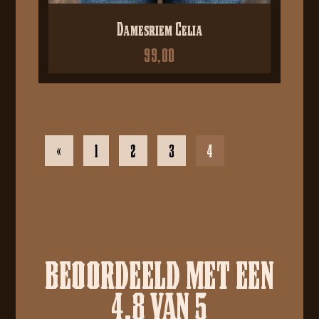
Damesriem Celia
99,00
«
1
2
3
4
BEOORDEELD MET EEN
4.8 VAN 5