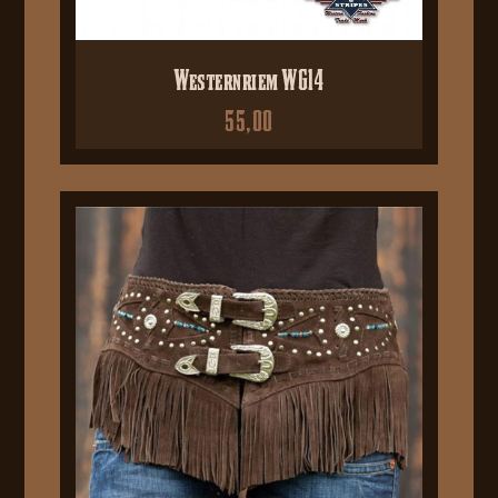
Westernriem WG14
55,00