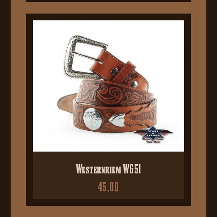
Westernriem WG51
45,00