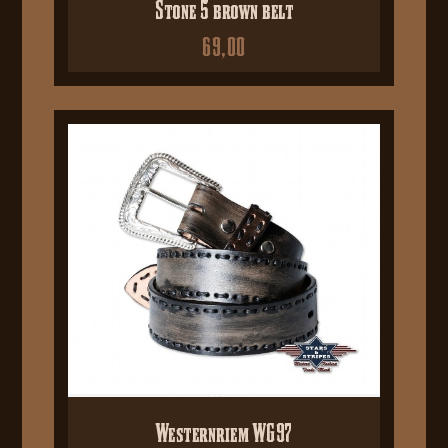
Stone 5 brown belt
69,00
Westernriem WG97