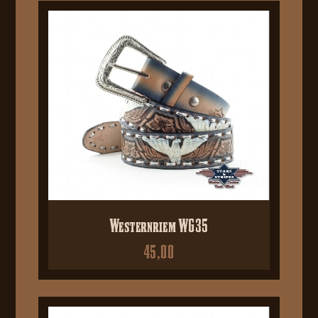
Westernriem WG35
45,00