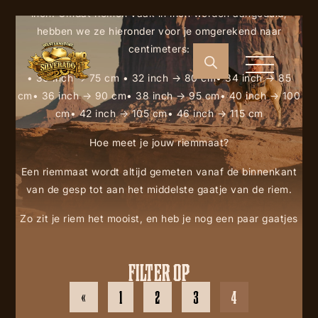
inch. Omdat riemen vaak in inch worden aangeduid,
hebben we ze hieronder voor je omgerekend naar
centimeters:
• 30 inch → 75 cm • 32 inch → 80 cm• 34 inch → 85
cm• 36 inch → 90 cm• 38 inch → 95 cm• 40 inch → 100
cm• 42 inch → 105 cm• 46 inch → 115 cm
Hoe meet je jouw riemmaat?
Een riemmaat wordt altijd gemeten vanaf de binnenkant
van de gesp tot aan het middelste gaatje van de riem.
Zo zit je riem het mooist, en heb je nog een paar gaatjes
speling naar beide kanten.
👉
Tip: Meet een goed passende riem op dezelfde manier
FILTER OP
op. Kom je bijvoorbeeld uit op 95 cm, dan heb je maat 38
«
1
2
3
4
inch nodig