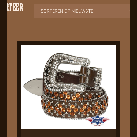
SORTEER
⸻
OP