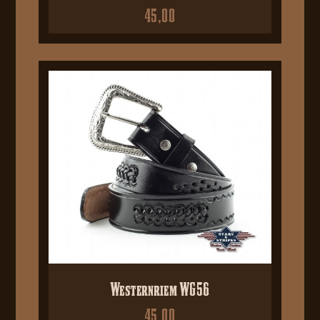
45,00
Westernriem WG56
45,00