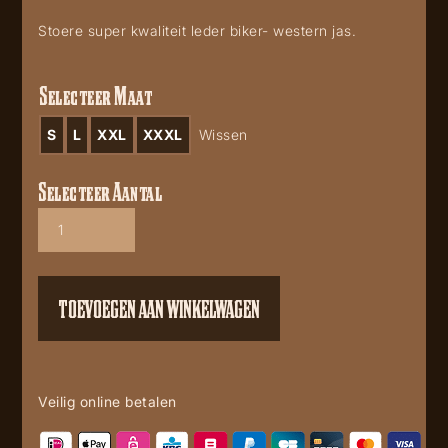
Stoere super kwaliteit leder biker- western jas.
Selecteer Maat
S
L
XXL
XXXL
Wissen
Selecteer Aantal
American
Leather
jacket
aantal
TOEVOEGEN AAN WINKELWAGEN
Veilig online betalen