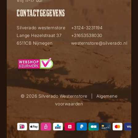
Vrij 11-17 uur
CONTACTGEGEVENS
Silverado westernstore
+3124-3231194
Lange Hezelstraat 37
+31653538030
6511CB Nijmegen
westernstore@silverado.nl
© 2026 Silverado Westernstore
|
Algemene
voorwaarden