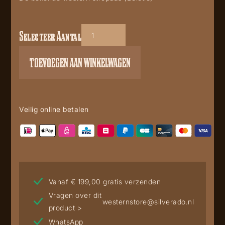
Selecteer Aantal
Bolo
Tie
TOEVOEGEN AAN WINKELWAGEN
BT-
53
aantal
Veilig online betalen
Vanaf € 199,00 gratis verzenden
Vragen over dit
westernstore@silverado.nl
product >
WhatsApp