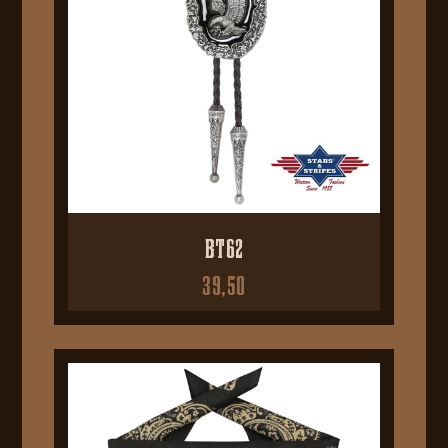
BT62
39,50