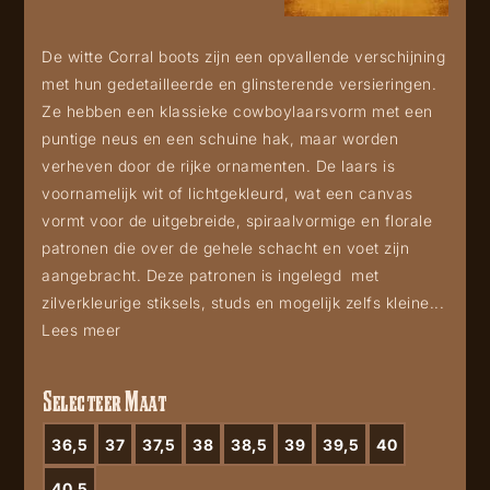
De witte Corral boots zijn een opvallende verschijning
met hun gedetailleerde en glinsterende versieringen.
Ze hebben een klassieke cowboylaarsvorm met een
puntige neus en een schuine hak, maar worden
verheven door de rijke ornamenten. De laars is
voornamelijk wit of lichtgekleurd, wat een canvas
vormt voor de uitgebreide, spiraalvormige en florale
patronen die over de gehele schacht en voet zijn
aangebracht. Deze patronen is ingelegd met
zilverkleurige stiksels, studs en mogelijk zelfs kleine...
Lees meer
Selecteer Maat
36,5
37
37,5
38
38,5
39
39,5
40
40.5