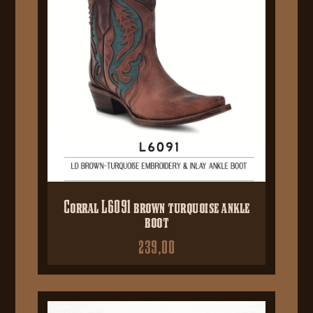
Corral L6091 brown turquoise ankle
boot
239,00