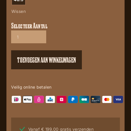
Wissen
Selecteer Aantal
Corral
A3322
aantal
TOEVOEGEN AAN WINKELWAGEN
Veilig online betalen
Vanaf € 199,00 gratis verzenden