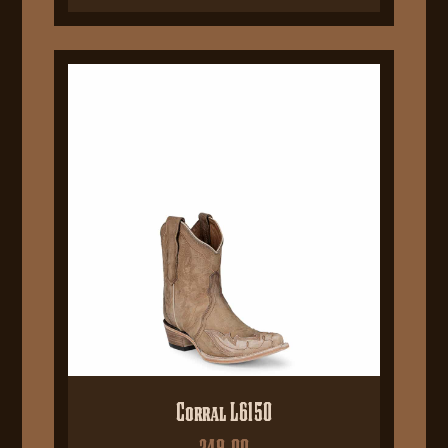
Corral L6150
249,00