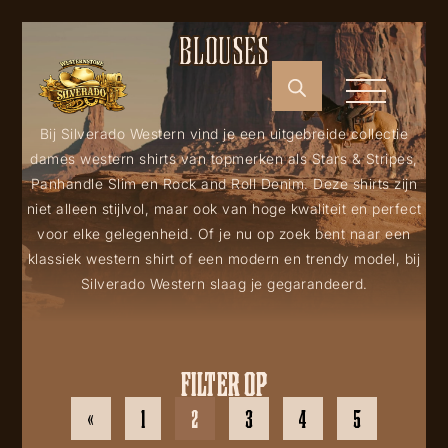
BLOUSES
Bij Silverado Western vind je een uitgebreide collectie
dames western shirts van topmerken als Stars & Stripes,
Panhandle Slim en Rock and Roll Denim. Deze shirts zijn
niet alleen stijlvol, maar ook van hoge kwaliteit en perfect
voor elke gelegenheid. Of je nu op zoek bent naar een
klassiek western shirt of een modern en trendy model, bij
Silverado Western slaag je gegarandeerd.
FILTER OP
«
1
2
3
4
5