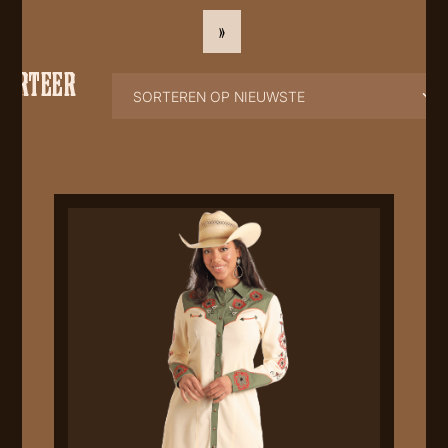
»
SORTEER
OP