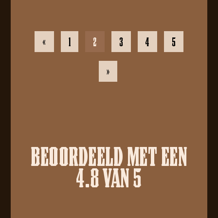
«
1
2
3
4
5
»
BEOORDEELD MET EEN
4.8 VAN 5