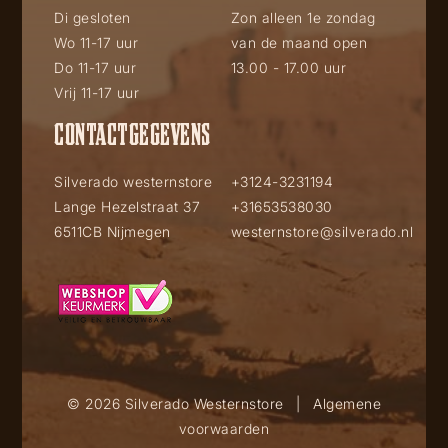
Di gesloten
Zon alleen 1e zondag
Wo 11-17 uur
van de maand open
Do 11-17 uur
13.00 - 17.00 uur
Vrij 11-17 uur
CONTACTGEGEVENS
Silverado westernstore
+3124-3231194
Lange Hezelstraat 37
+31653538030
6511CB Nijmegen
westernstore@silverado.nl
© 2026 Silverado Westernstore
|
Algemene
voorwaarden