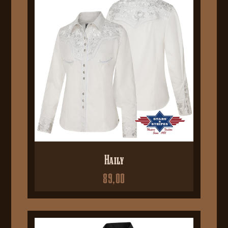
Haily
89,00