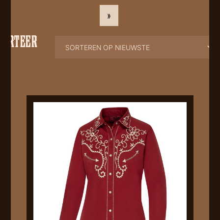
»
SORTEER
OP