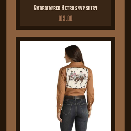
Embroidered Retro snap shirt
109,00