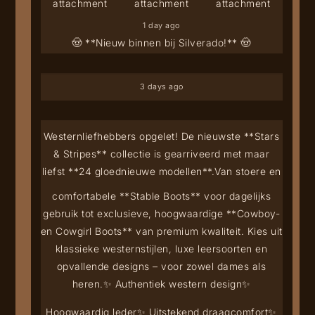
1 day ago
🤠 **Nieuw binnen bij Silverado!** 🤠
3 days ago
Westernliefhebbers opgelet! De nieuwste **Stars
& Stripes** collectie is gearriveerd met maar
liefst **24 gloednieuwe modellen**.
Van stoere en
comfortabele **Stable Boots** voor dagelijks
gebruik tot exclusieve, hoogwaardige **Cowboy-
en Cowgirl Boots** van premium kwaliteit. Kies uit
klassieke westernstijlen, luxe leersoorten en
opvallende designs – voor zowel dames als
heren.
✨ Authentiek western design
✨
Hoogwaardig leder
✨ Uitstekend draagcomfort
✨