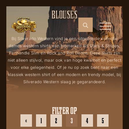
BLOUSES
Bij Silverado Western vind je een uitgebreide collectie
dames western shirts van topmerken als Stars & Stripes,
Panhandle Slim en Rock and Roll Denim. Deze shirts zijn
niet alleen stijlvol, maar ook van hoge kwaliteit en perfect
voor elke gelegenheid. Of je nu op zoek bent naar een
klassiek western shirt of een modern en trendy model, bij
Silverado Western slaag je gegarandeerd.
FILTER OP
«
1
2
3
4
5