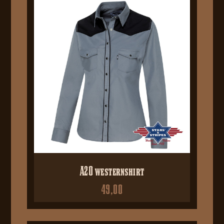
A20 westernshirt
49,00