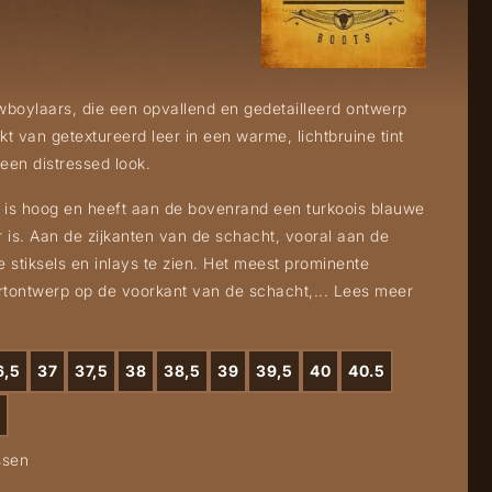
wboylaars, die een opvallend en gedetailleerd ontwerp
kt van getextureerd leer in een warme, lichtbruine tint
een distressed look.
 is hoog en heeft aan de bovenrand een turkoois blauwe
r is. Aan de zijkanten van de schacht, vooral aan de
e stiksels en inlays te zien. Het meest prominente
rtontwerp op de voorkant van de schacht,...
Lees meer
6,5
37
37,5
38
38,5
39
39,5
40
40.5
ssen