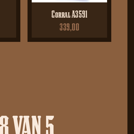
Corral A3591
339,00
8 VAN 5