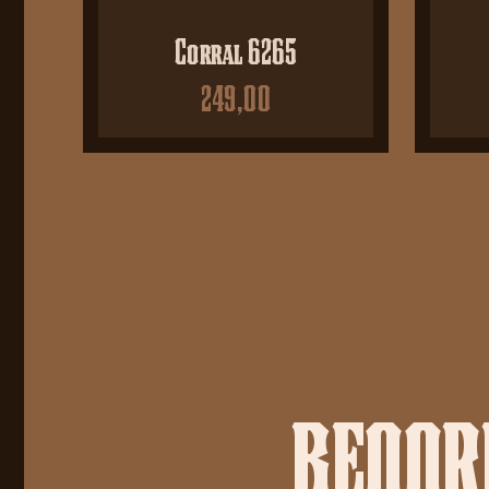
Corral 6265
249,00
BEOORD