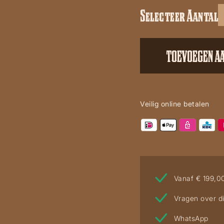
Selecteer Aantal
Corral
A4235
aantal
TOEVOEGEN A
Veilig online betalen
Vanaf € 199,0
Vragen over di
WhatsApp