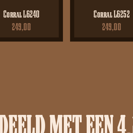
Corral L6240
Corral L6252
249,00
249,00
EELD MET EEN 4.