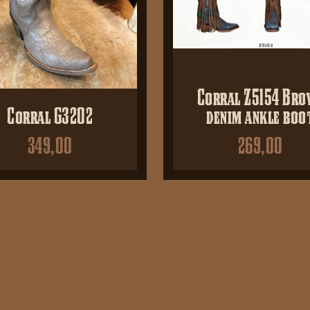
Corral Z5154 Bro
Corral G3202
denim ankle boo
349,00
269,00