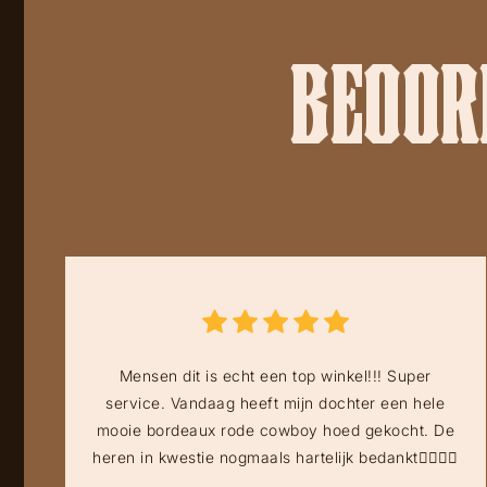
BEOORD
Mensen dit is echt een top winkel!!! Super
service. Vandaag heeft mijn dochter een hele
mooie bordeaux rode cowboy hoed gekocht. De
heren in kwestie nogmaals hartelijk bedankt👍🏻👍🏻