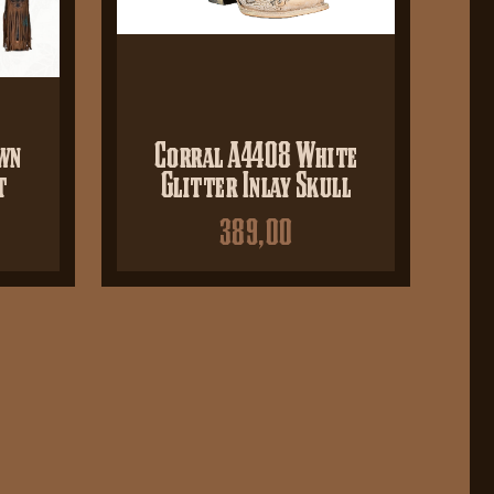
wn
Corral A4408 White
t
Glitter Inlay Skull
389,00