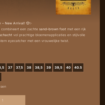
 – New Arrival!
🤠✨
 combineert een zachte
sand–brown foot
met een rijk
schacht
vol prachtige bloemenapplicaties en stijlvolle
tern eyecatcher met een vrouwelijke twist.
6,5
37
37,5
38
38,5
39
39,5
40
40.5
ssen