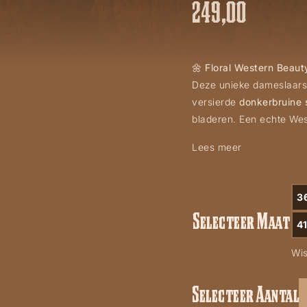
249,00
🌼
Floral Western Beauty
Deze unieke dameslaars
versierde
donkerbruine 
bladeren. Een echte Wes
Lees meer
3
Selecteer Maat
41
Wi
Selecteer Aantal
Corral