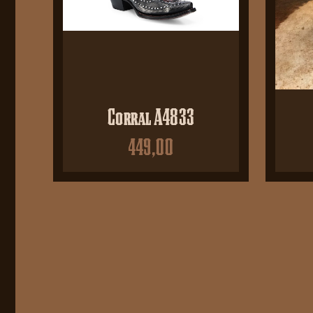
Corral A4833
449,00