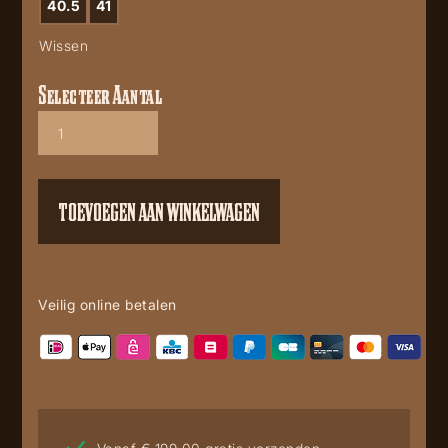
40.5
41
Wissen
Selecteer Aantal
Corral
Z5545
aantal
TOEVOEGEN AAN WINKELWAGEN
Veilig online betalen