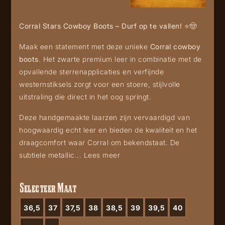
Corral Stars Cowboy Boots – Durf op te vallen! ⭐🤠
Maak een statement met deze unieke
Corral cowboy
boots
. Het zwarte premium leer in combinatie met de
opvallende sterrenapplicaties en verfijnde
westernstiksels zorgt voor een stoere, stijlvolle
uitstraling die direct in het oog springt.
Deze handgemaakte laarzen zijn vervaardigd van
hoogwaardig echt leer en bieden de kwaliteit en het
draagcomfort waar Corral om bekendstaat. De
subtiele metallic...
Lees meer
Selecteer Maat
36,5
37
37,5
38
38,5
39
39,5
40