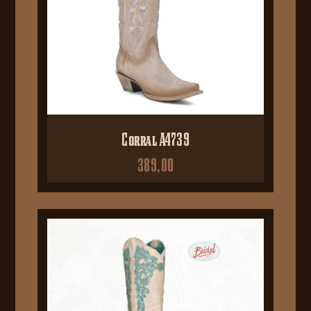
Corral A4739
389,00