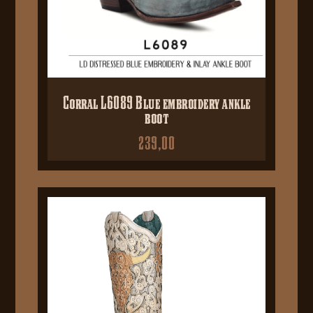
Corral L6089 Blue embroidery ankle
boot
239,00