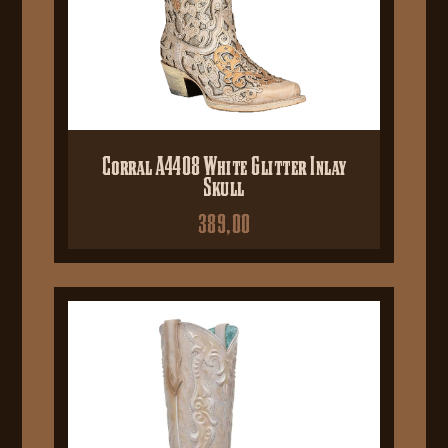
Corral A4408 White Glitter Inlay
Skull
389,00