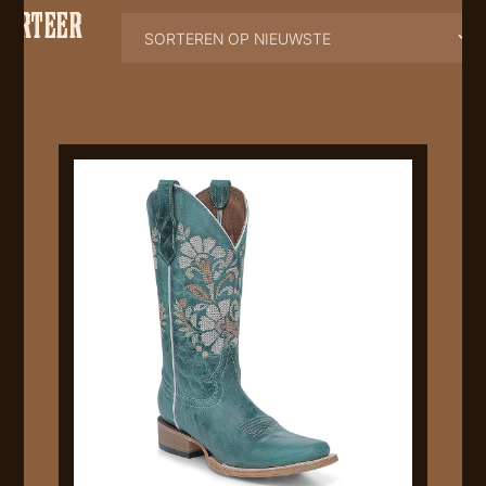
SORTEER
OP