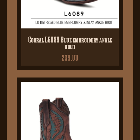
Corral L6089 Blue embroidery ankle
boot
239,00