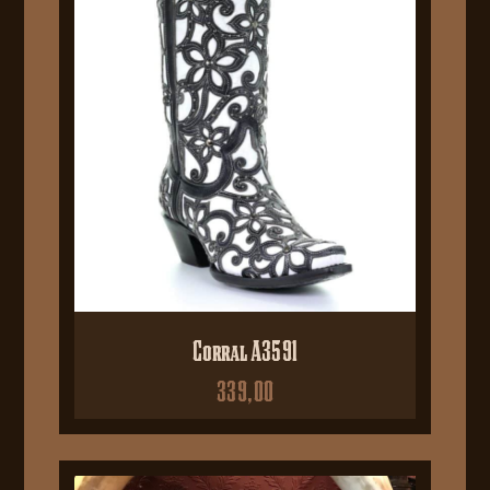
Corral A3591
339,00