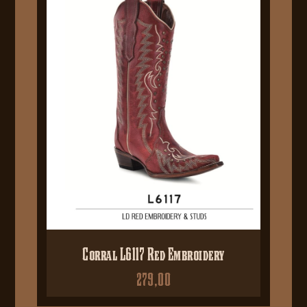
Corral L6117 Red Embroidery
279,00