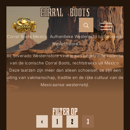
CORRAL ® BOOTS
Corral Boots Mexico: Authentieke Westernstijl bij Silverado
Westernstore
Bij Silverado Westernstore vind je een uitgebreide collectie
van de iconische Corral Boots, rechtstreeks uit Mexico.
Deze laarzen zijn meer dan alleen schoeisel; ze zijn een
uiting van vakmanschap, traditie en de rijke cultuur van de
Mexicaanse westernstijl.
FILTER OP
«
1
2
3