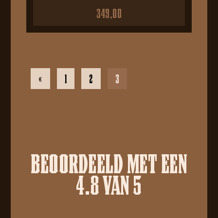
349,00
«
1
2
3
BEOORDEELD MET EEN
4.8 VAN 5