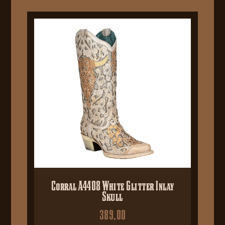
Corral A4408 White Glitter Inlay
Skull
389,00