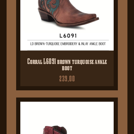
Corral L6091 brown turquoise ankle
boot
239,00